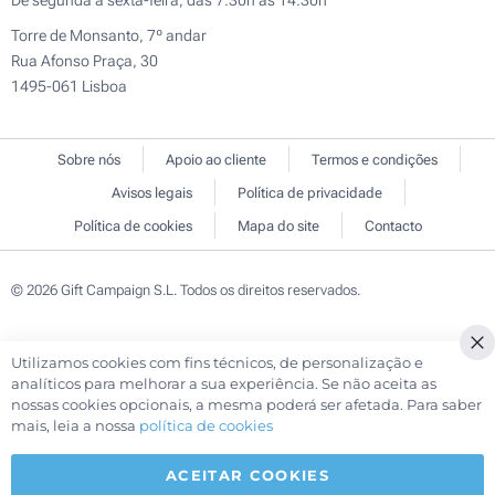
De segunda a sexta-feira, das 7:30h às 14:30h
Torre de Monsanto, 7º andar
Rua Afonso Praça, 30
1495-061 Lisboa
Sobre nós
Apoio ao cliente
Termos e condições
Avisos legais
Política de privacidade
Política de cookies
Mapa do site
Contacto
© 2026 Gift Campaign S.L. Todos os direitos reservados.
Utilizamos cookies com fins técnicos, de personalização e
Cl
analíticos para melhorar a sua experiência. Se não aceita as
Co
nossas cookies opcionais, a mesma poderá ser afetada. Para saber
Ba
mais, leia a nossa
política de cookies
ACEITAR COOKIES