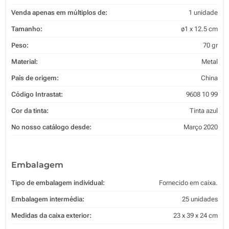
Venda apenas em múltiplos de:
1 unidade
Tamanho:
ø1 x 12.5 cm
Peso:
70 gr
Material:
Metal
País de origem:
China
Código Intrastat:
9608 10 99
Cor da tinta:
Tinta azul
No nosso catálogo desde:
Março 2020
Embalagem
Tipo de embalagem individual:
Fornecido em caixa.
Embalagem intermédia:
25 unidades
Medidas da caixa exterior:
23 x 39 x 24 cm