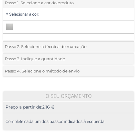
Passo 1. Selecione a cor do produto
*
Selecionar a cor:
Passo 2. Selecione a técnica de marcação
*
Selecione o tipo de marcação e as cores do logotipo:
Passo 3. Indique a quantidade
*
Quantidade mínima:
10
Passo 4. Selecione o método de envio
1 Cor (Na caixa)
Quantidade
Standard
Preço/Unidade
2 Cores (Na caixa)
10
O SEU ORÇAMENTO
3 Cores (Na caixa)
Preço a partir de:
2,16 €
20
4 Cores (Na caixa)
50
Complete cada um dos passos indicados à esquerda
1 Cor (No corpo)
100