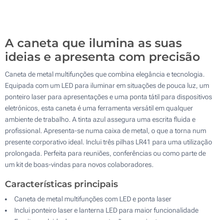
Gravação a laser (Na caixa)
200
Gravação a laser (No corpo)
Atualizar
Outra :
A caneta que ilumina as suas
Sem impressão
ideias e apresenta com precisão
Caneta de metal multifunções que combina elegância e tecnologia.
Equipada com um LED para iluminar em situações de pouca luz, um
ponteiro laser para apresentações e uma ponta tátil para dispositivos
eletrónicos, esta caneta é uma ferramenta versátil em qualquer
ambiente de trabalho. A tinta azul assegura uma escrita fluida e
profissional. Apresenta-se numa caixa de metal, o que a torna num
presente corporativo ideal. Inclui três pilhas LR41 para uma utilização
prolongada. Perfeita para reuniões, conferências ou como parte de
um kit de boas-vindas para novos colaboradores.
Características principais
Caneta de metal multifunções com LED e ponta laser
Inclui ponteiro laser e lanterna LED para maior funcionalidade