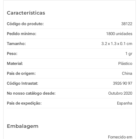
Características
Código do produto:
38122
Pedido mínimo:
1800 unidades
Tamanho:
3.2 x 1.3 x 0.1 cm
Peso:
1 gr
Material:
Plástico
País de origem:
China
Código Intrastat:
3926 90 97
No nosso catálogo desde:
Outubro 2020
País de expedição:
Espanha
Embalagem
Fornecido em