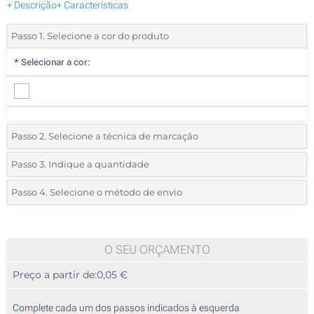
+ Descrição
+ Características
Passo 1. Selecione a cor do produto
*
Selecionar a cor:
Passo 2. Selecione a técnica de marcação
*
Selecione o tipo de marcação e as cores do logotipo:
Passo 3. Indique a quantidade
*
Quantidade mínima:
1800
Passo 4. Selecione o método de envio
1 Cor (Na frente)
Quantidade
Standard
Preço/Unidade
Impressão digital a cores (Na frente)
1800
O SEU ORÇAMENTO
Sem impressão
Preço a partir de:
0,05 €
3600
9000
Complete cada um dos passos indicados à esquerda