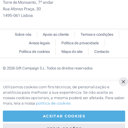
Torre de Monsanto, 7º andar
Rua Afonso Praça, 30
1495-061 Lisboa
Sobre nós
Apoio ao cliente
Termos e condições
Avisos legais
Política de privacidade
Política de cookies
Mapa do site
Contacto
© 2026 Gift Campaign S.L. Todos os direitos reservados.
Utilizamos cookies com fins técnicos, de personalização e
Cl
analíticos para melhorar a sua experiência. Se não aceita as
Co
nossas cookies opcionais, a mesma poderá ser afetada. Para saber
Ba
mais, leia a nossa
política de cookies
ACEITAR COOKIES