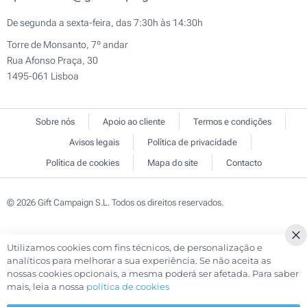
De segunda a sexta-feira, das 7:30h às 14:30h
Torre de Monsanto, 7º andar
Rua Afonso Praça, 30
1495-061 Lisboa
Sobre nós
Apoio ao cliente
Termos e condições
Avisos legais
Política de privacidade
Política de cookies
Mapa do site
Contacto
© 2026 Gift Campaign S.L. Todos os direitos reservados.
Utilizamos cookies com fins técnicos, de personalização e
Cl
analíticos para melhorar a sua experiência. Se não aceita as
Co
nossas cookies opcionais, a mesma poderá ser afetada. Para saber
Ba
mais, leia a nossa
política de cookies