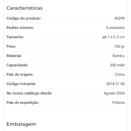
Características
Código do produto:
42299
Pedido mínimo:
5 unidades
Tamanho:
ø6.1 x 5.3 cm
Peso:
150 gr
Material:
Bambu
Capacidade:
300 mAh
País de origem:
China
Código Intrastat:
8518 21 00
No nosso catálogo desde:
Agosto 2024
País de expedição:
Polónia
Embalagem