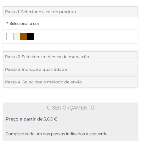
Passo 1. Selecione a cor do produto
*
Selecionar a cor:
Passo 2. Selecione a técnica de marcação
*
Selecione o tipo de marcação e as cores do logotipo:
Passo 3. Indique a quantidade
*
Quantidade mínima:
5
Passo 4. Selecione o método de envio
1 Cor (Num lado)
Quantidade
Standard
Preço/Unidade
2 Cores (Num lado)
5
O SEU ORÇAMENTO
3 Cores (Num lado)
Preço a partir de:
5,60 €
10
4 Cores (Num lado)
25
Complete cada um dos passos indicados à esquerda
Gravação a laser (Num lado)