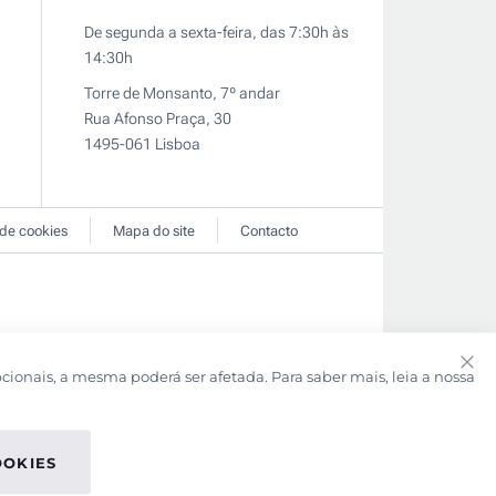
De segunda a sexta-feira, das 7:30h às
14:30h
Torre de Monsanto, 7º andar
Rua Afonso Praça, 30
1495-061 Lisboa
 de cookies
Mapa do site
Contacto
pcionais, a mesma poderá ser afetada. Para saber mais, leia a nossa
Clo
Coo
Bar
OOKIES