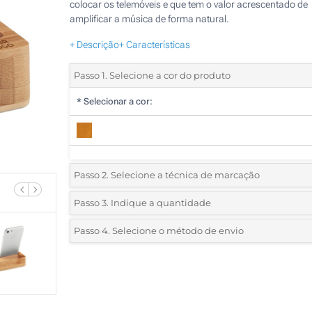
colocar os telemóveis e que tem o valor acrescentado de
amplificar a música de forma natural.
+ Descrição
+ Características
Passo 1. Selecione a cor do produto
*
Selecionar a cor:
Passo 2. Selecione a técnica de marcação
*
Selecione o tipo de marcação e as cores do logotipo:
Passo 3. Indique a quantidade
*
Quantidade mínima:
10
Passo 4. Selecione o método de envio
1 Cor (Num lado)
Quantidade
Standard
Preço/Unidade
2 Cores (Num lado)
10
3 Cores (Num lado)