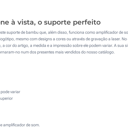
20
4 Cores (Num lado)
50
Gota de resina (Num lado)
 à vista, o suporte perfeito
100
te suporte de bambu que, além disso, funciona como amplificador de so
Gravação a laser (Num lado)
200
logótipo, mesmo com designs a cores ou através de gravação a laser. No e
 cor do artigo, a medida e a impressão sobre ele podem variar. A sua sim
Sem impressão
Atualizar
Outra :
s tornaram-no num dos presentes mais vendidos do nosso catálogo.
 pode variar
superior
e amplificador de som.