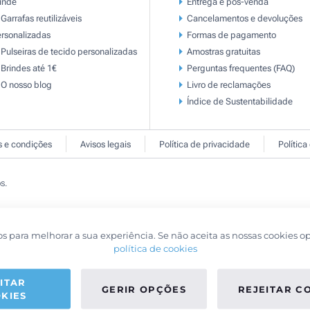
inde
Entrega e pós-venda
Garrafas reutilizáveis
Cancelamentos e devoluções
rsonalizadas
Formas de pagamento
Pulseiras de tecido personalizadas
Amostras gratuitas
Brindes até 1€
Perguntas frequentes (FAQ)
O nosso blog
Livro de reclamaçōes
Índice de Sustentabilidade
 e condições
Avisos legais
Política de privacidade
Política
s.
os para melhorar a sua experiência. Se não aceita as nossas cookies o
política de cookies
ITAR
GERIR OPÇÕES
REJEITAR C
KIES