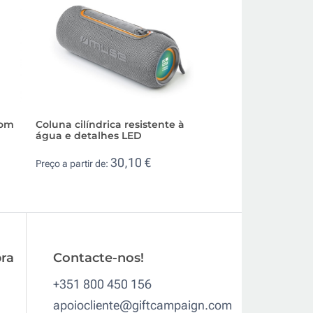
com
Coluna cilíndrica resistente à
Coluna de som mu
água e detalhes LED
bluetooth 5.0 em 
reciclável
30,10 €
Preço a partir de:
3,8
Preço a partir de:
ra
Contacte-nos!
+351 800 450 156
apoiocliente@giftcampaign.com