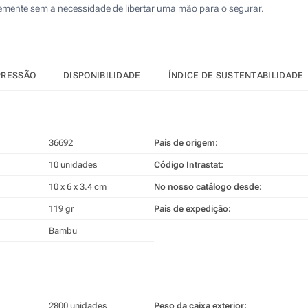
ntemente sem a necessidade de libertar uma mão para o segurar.
PRESSÃO
DISPONIBILIDADE
ÍNDICE DE SUSTENTABILIDADE
36692
País de origem:
10 unidades
Código Intrastat:
10 x 6 x 3.4 cm
No nosso catálogo desde:
119 gr
País de expedição:
Bambu
2800 unidades
Peso da caixa exterior: