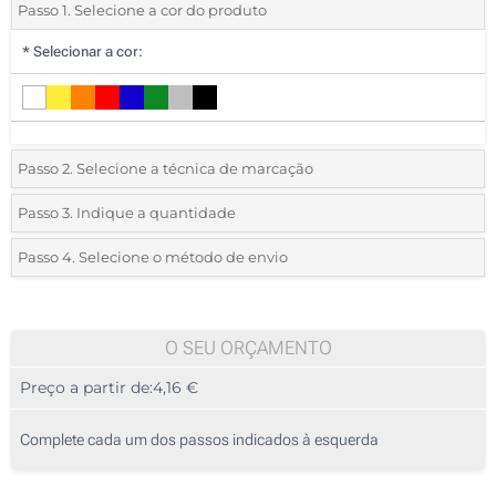
Passo 1. Selecione a cor do produto
*
Selecionar a cor:
Passo 2. Selecione a técnica de marcação
*
Selecione o tipo de marcação e as cores do logotipo:
Passo 3. Indique a quantidade
*
Quantidade mínima:
10
Passo 4. Selecione o método de envio
1 Cor (Num lado)
Quantidade
Standard
Preço/Unidade
Impressão digital a cores (Num lado)
10
O SEU ORÇAMENTO
Impressão digital UV a cores (Num lado)
Preço a partir de:
4,16 €
20
Sem impressão
50
Complete cada um dos passos indicados à esquerda
100