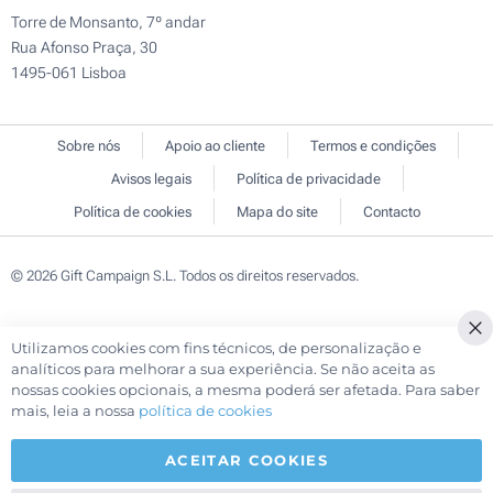
Torre de Monsanto, 7º andar
Rua Afonso Praça, 30
1495-061 Lisboa
Sobre nós
Apoio ao cliente
Termos e condições
Avisos legais
Política de privacidade
Política de cookies
Mapa do site
Contacto
© 2026 Gift Campaign S.L. Todos os direitos reservados.
Utilizamos cookies com fins técnicos, de personalização e
Cl
analíticos para melhorar a sua experiência. Se não aceita as
Co
nossas cookies opcionais, a mesma poderá ser afetada. Para saber
Ba
mais, leia a nossa
política de cookies
ACEITAR COOKIES