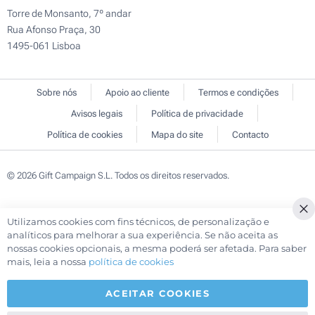
Torre de Monsanto, 7º andar
Rua Afonso Praça, 30
1495-061 Lisboa
Sobre nós
Apoio ao cliente
Termos e condições
Avisos legais
Política de privacidade
Política de cookies
Mapa do site
Contacto
© 2026 Gift Campaign S.L. Todos os direitos reservados.
Utilizamos cookies com fins técnicos, de personalização e
Cl
analíticos para melhorar a sua experiência. Se não aceita as
Co
nossas cookies opcionais, a mesma poderá ser afetada. Para saber
Ba
mais, leia a nossa
política de cookies
ACEITAR COOKIES