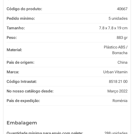
Código do produto:
40667
Pedido mínimo:
5 unidades
Tamanho:
7.8 x 7.8 x 19 cm
Peso:
883 gr
Plástico ABS /
Material:
Borracha
País de origem:
China
Marca:
Urban Vitamin
Código Intrastat:
8518 21 00
No nosso catálogo desde:
Março 2022
País de expedição:
Roménia
Embalagem
Quantidade mínima para envio com palete:
288 unidades