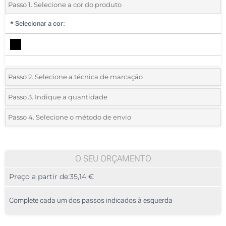
Passo 1. Selecione a cor do produto
*
Selecionar a cor:
Passo 2. Selecione a técnica de marcação
*
Selecione o tipo de marcação e as cores do logotipo:
Passo 3. Indique a quantidade
*
Quantidade mínima:
5
Passo 4. Selecione o método de envio
Gota de resina (Num lado)
Quantidade
Standard
Preço/Unidade
Gravação a laser (Num lado)
5
O SEU ORÇAMENTO
Sem impressão
Preço a partir de:
35,14 €
10
25
Complete cada um dos passos indicados à esquerda
50