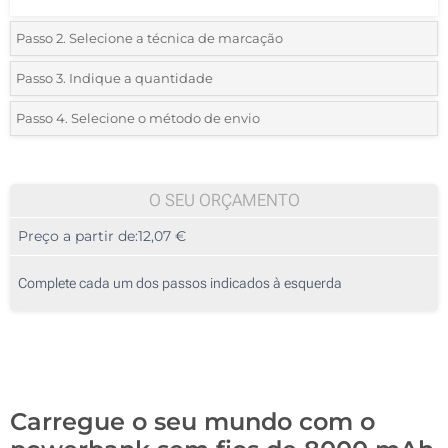
Passo 2. Selecione a técnica de marcação
*
Selecione o tipo de marcação e as cores do logotipo:
Passo 3. Indique a quantidade
*
Quantidade mínima:
5
Passo 4. Selecione o método de envio
1 Cor (Na frente)
Quantidade
Standard
Preço/Unidade
2 Cores (Na frente)
5
O SEU ORÇAMENTO
3 Cores (Na frente)
Preço a partir de:
12,07 €
10
4 Cores (Na frente)
25
Complete cada um dos passos indicados à esquerda
Impressão digital a cores (Na frente)
50
Sem impressão
100
Atualizar
Outra :
Carregue o seu mundo com o