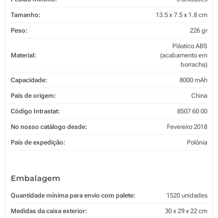
Tamanho:
13.5 x 7.5 x 1.8 cm
Peso:
226 gr
Plástico ABS
Material:
(acabamento em
borracha)
Capacidade:
8000 mAh
País de origem:
China
Código Intrastat:
8507 60 00
No nosso catálogo desde:
Fevereiro 2018
País de expedição:
Polónia
Embalagem
Quantidade mínima para envio com palete:
1520 unidades
Medidas da caixa exterior:
30 x 29 x 22 cm