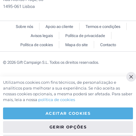
1495-061 Lisboa
Sobre nós
Apoio ao cliente
Termos e condições
Avisos legais
Política de privacidade
Política de cookies
Mapa do site
Contacto
© 2026 Gift Campaign S.L. Todos os direitos reservados.
Utilizamos cookies com fins técnicos, de personalização e
Cl
analíticos para melhorar a sua experiência. Se não aceita as
Co
nossas cookies opcionais, a mesma poderá ser afetada. Para saber
Ba
mais, leia a nossa
política de cookies
ACEITAR COOKIES
GERIR OPÇÕES