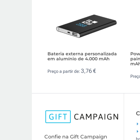
Bateria externa personalizada
Pow
em alumínio de 4.000 mAh
pain
mA
3,76 €
Preço a partir de:
Preço
C
Confie na Gift Campaign
br