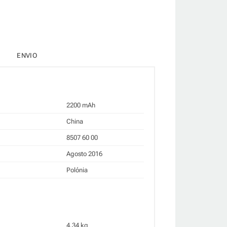
ENVIO
2200 mAh
China
8507 60 00
Agosto 2016
Polónia
4.34 kg