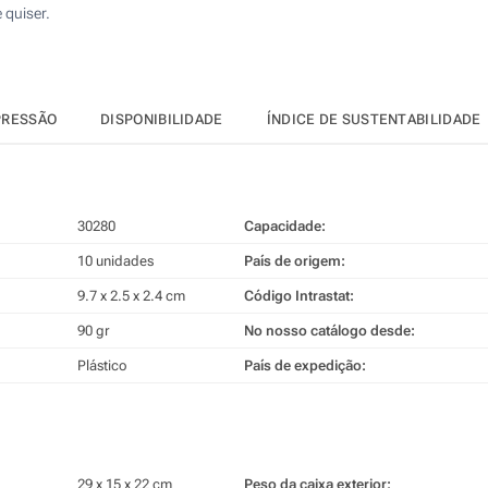
 quiser.
PRESSÃO
DISPONIBILIDADE
ÍNDICE DE SUSTENTABILIDADE
30280
Capacidade:
10 unidades
País de origem:
9.7 x 2.5 x 2.4 cm
Código Intrastat:
90 gr
No nosso catálogo desde:
Plástico
País de expedição:
29 x 15 x 22 cm
Peso da caixa exterior: