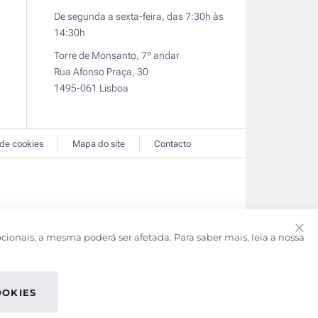
De segunda a sexta-feira, das 7:30h às
14:30h
Torre de Monsanto, 7º andar
Rua Afonso Praça, 30
1495-061 Lisboa
 de cookies
Mapa do site
Contacto
pcionais, a mesma poderá ser afetada. Para saber mais, leia a nossa
Clo
Coo
Bar
OOKIES