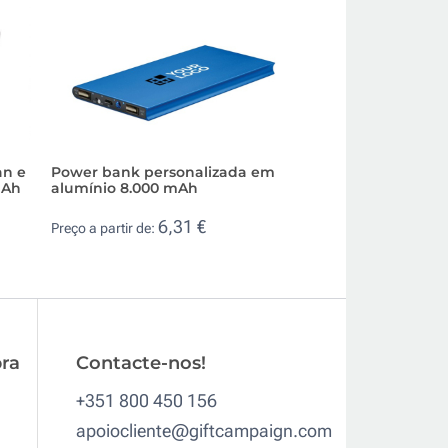
an e
Power bank personalizada em
Powerbank sem f
mAh
alumínio 8.000 mAh
personalizado de
mAh
6,31 €
Preço a partir de:
9,3
Preço a partir de:
ra
Contacte-nos!
+351 800 450 156
apoiocliente@giftcampaign.com