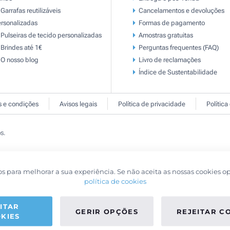
Garrafas reutilizáveis
Cancelamentos e devoluções
rsonalizadas
Formas de pagamento
Pulseiras de tecido personalizadas
Amostras gratuitas
Brindes até 1€
Perguntas frequentes (FAQ)
O nosso blog
Livro de reclamaçōes
Índice de Sustentabilidade
 e condições
Avisos legais
Política de privacidade
Política
s.
os para melhorar a sua experiência. Se não aceita as nossas cookies o
política de cookies
ITAR
GERIR OPÇÕES
REJEITAR C
KIES