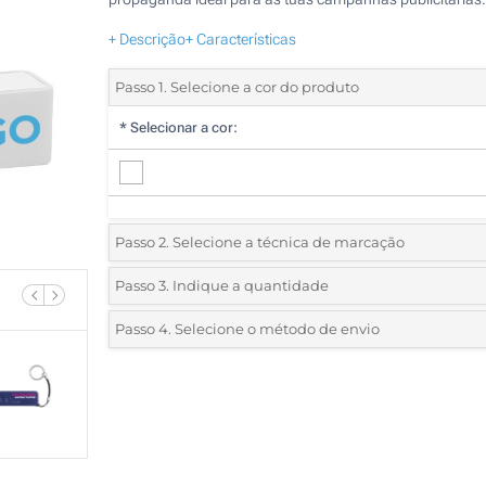
+ Descrição
+ Características
Passo 1. Selecione a cor do produto
*
Selecionar a cor:
Passo 2. Selecione a técnica de marcação
*
Selecione o tipo de marcação e as cores do logotipo:
Passo 3. Indique a quantidade
*
Quantidade mínima:
10
Passo 4. Selecione o método de envio
1 Cor (Na frente)
Quantidade
Standard
Preço/Unidade
2 Cores (Na frente)
10
3 Cores (Na frente)
20
4 Cores (Na frente)