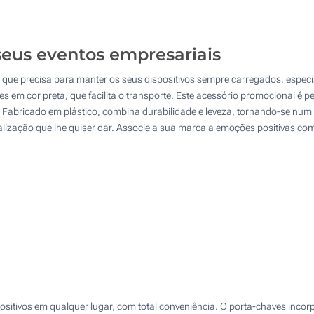
50
Gota de resina (Na frente)
100
 seus eventos empresariais
Impressão digital a cores (Na frente)
200
l que precisa para manter os seus dispositivos sempre carregados, esp
Sem impressão
Atualizar
Outra :
es em cor preta, que facilita o transporte. Este acessório promocional é 
 Fabricado em plástico, combina durabilidade e leveza, tornando-se num 
nalização que lhe quiser dar. Associe a sua marca a emoções positivas 
spositivos em qualquer lugar, com total conveniência. O porta-chaves in