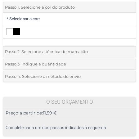
Passo 1. Selecione a cor do produto
*
Selecionar a cor:
Passo 2. Selecione a técnica de marcação
*
Selecione o tipo de marcação e as cores do logotipo:
Passo 3. Indique a quantidade
*
Quantidade mínima:
5
Passo 4. Selecione o método de envio
1 Cor (Num lado)
Quantidade
Standard
Preço/Unidade
2 Cores (Num lado)
5
O SEU ORÇAMENTO
3 Cores (Num lado)
Preço a partir de:
11,59 €
10
4 Cores (Num lado)
25
Complete cada um dos passos indicados à esquerda
Impressão digital a cores (Num lado)
50