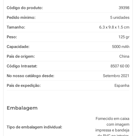
Código do produto:
39398
Pedido mínimo:
5 unidades
Tamanho:
6.3 x 9.8 x 1.5 cm
Peso:
125 gr
Capacidade:
5000 mAh
País de origem:
China
Código Intrastat:
8507 60 00
No nosso catálogo desde:
Setembro 2021
País de expedição:
Espanha
Embalagem
Fornecido em caixa
com imagem
Tipo de embalagem individual:
impressa e bandeja
de PVC no interior.