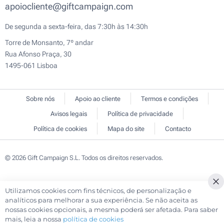
apoiocliente@giftcampaign.com
De segunda a sexta-feira, das 7:30h às 14:30h
Torre de Monsanto, 7º andar
Rua Afonso Praça, 30
1495-061 Lisboa
Sobre nós
Apoio ao cliente
Termos e condições
Avisos legais
Política de privacidade
Política de cookies
Mapa do site
Contacto
© 2026 Gift Campaign S.L. Todos os direitos reservados.
Utilizamos cookies com fins técnicos, de personalização e
Cl
analíticos para melhorar a sua experiência. Se não aceita as
Co
nossas cookies opcionais, a mesma poderá ser afetada. Para saber
Ba
mais, leia a nossa
política de cookies