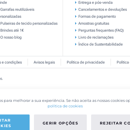
inde
Entrega e pós-venda
Garrafas reutilizáveis
Cancelamentos e devoluções
rsonalizadas
Formas de pagamento
Pulseiras de tecido personalizadas
Amostras gratuitas
Brindes até 1€
Perguntas frequentes (FAQ)
O nosso blog
Livro de reclamaçōes
Índice de Sustentabilidade
 e condições
Avisos legais
Política de privacidade
Política
s.
os para melhorar a sua experiência. Se não aceita as nossas cookies o
política de cookies
ITAR
GERIR OPÇÕES
REJEITAR C
KIES