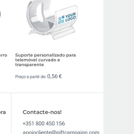
arro
Suporte personalizado para
Suporte para tele
telemóvel curvado e
em várias cores 
transparente
0,2
Preço a partir de:
0,56 €
Preço a partir de:
ra
Contacte-nos!
+351 800 450 156
apoiocliente@giftcampaign.com