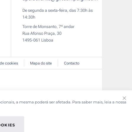
De segunda a sexta-feira, das 7:30h às
14:30h
Torre de Monsanto, 7º andar
Rua Afonso Praça, 30
1495-061 Lisboa
 de cookies
Mapa do site
Contacto
pcionais, a mesma poderá ser afetada. Para saber mais, leia a nossa
Clo
Coo
Bar
OOKIES