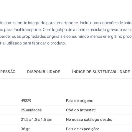
50
4 Cores (Num lado)
125
Gravação a Laser (Num lado)
do com suporte integrado para smartphone. Inclui duas conexões de saída
250
para fácil transporte. Com logótipo de alumínio reciclado gravado na ca
Sem impressão
500
m perder suas propriedades originais e consumindo menos energia no proce
al utilizado para fabricar o produto.
Atualizar
Outra :
PRESSÃO
DISPONIBILIDADE
ÍNDICE DE SUSTENTABILIDADE
49329
País de origem:
25 unidades
Código Intrastat:
21.5 x 1.8 x 1.5 cm
No nosso catálogo desde:
36 gr
País de expedição: