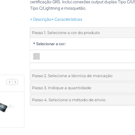
certificação GRS. Inclui conexões output duplas Tipo C/U
Tipo C/Lightning e mosquetão.
+ Descrição
+ Características
Passo 1. Selecione a cor do produto
*
Selecionar a cor:
Passo 2. Selecione a técnica de marcação
*
Selecione o tipo de marcação e as cores do logotipo:
Passo 3. Indique a quantidade
*
Quantidade mínima:
25
Passo 4. Selecione o método de envio
1 Cor (Num lado)
Quantidade
Standard
Preço/Unidade
2 Cores (Num lado)
25
3 Cores (Num lado)