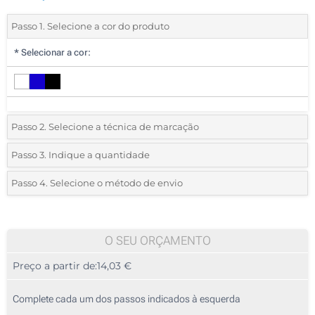
Passo 1. Selecione a cor do produto
*
Selecionar a cor:
Passo 2. Selecione a técnica de marcação
*
Selecione o tipo de marcação e as cores do logotipo:
Passo 3. Indique a quantidade
*
Quantidade mínima:
5
Passo 4. Selecione o método de envio
1 Cor (Num lado)
Quantidade
Standard
Preço/Unidade
2 Cores (Num lado)
5
O SEU ORÇAMENTO
3 Cores (Num lado)
Preço a partir de:
14,03 €
10
4 Cores (Num lado)
25
Complete cada um dos passos indicados à esquerda
Sem impressão