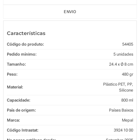
ENVIO
Características
Código do produto:
54405
Pedido mínimo:
5 unidades
Tamanho:
24.4 x Ø 8 cm
Peso:
480 gr
Plástico PET, PP,
Material:
Silicone
Capacidade:
800 ml
País de origem:
Países Baixos
Marca:
Mepal
Código Intrastat:
3924 10 00