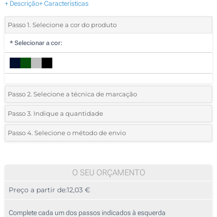
+ Descrição
+ Características
Passo 1. Selecione a cor do produto
*
Selecionar a cor:
Passo 2. Selecione a técnica de marcação
*
Selecione o tipo de marcação e as cores do logotipo:
Passo 3. Indique a quantidade
*
Quantidade mínima:
5
Passo 4. Selecione o método de envio
1 Cor (Parte superior)
Quantidade
Standard
Preço/Unidade
2 Cores (Parte superior)
5
O SEU ORÇAMENTO
3 Cores (Parte superior)
Preço a partir de:
12,03 €
10
4 Cores (Parte superior)
25
Complete cada um dos passos indicados à esquerda