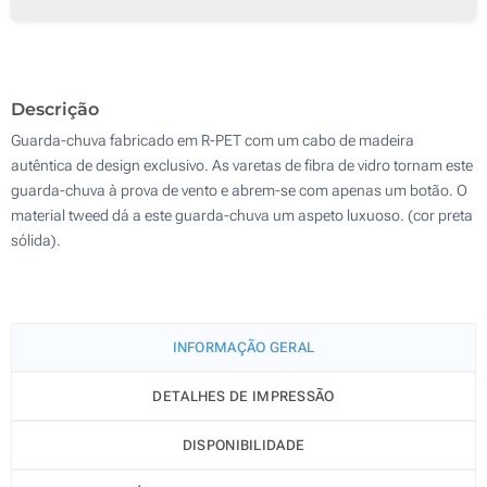
Transferência digital a cores (Parte superior)
50
Transferência Refletiva (Parte superior)
100
Descrição
Sem impressão
Atualizar
Outra :
Guarda-chuva fabricado em R-PET com um cabo de madeira
autêntica de design exclusivo. As varetas de fibra de vidro tornam este
guarda-chuva à prova de vento e abrem-se com apenas um botão. O
material tweed dá a este guarda-chuva um aspeto luxuoso. (cor preta
sólida).
INFORMAÇÃO GERAL
DETALHES DE IMPRESSÃO
DISPONIBILIDADE