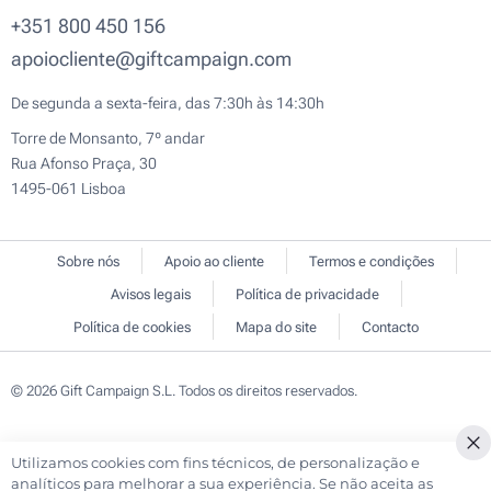
+351 800 450 156
apoiocliente@giftcampaign.com
De segunda a sexta-feira, das 7:30h às 14:30h
Torre de Monsanto, 7º andar
Rua Afonso Praça, 30
1495-061 Lisboa
Sobre nós
Apoio ao cliente
Termos e condições
Avisos legais
Política de privacidade
Política de cookies
Mapa do site
Contacto
© 2026 Gift Campaign S.L. Todos os direitos reservados.
Utilizamos cookies com fins técnicos, de personalização e
Cl
analíticos para melhorar a sua experiência. Se não aceita as
Co