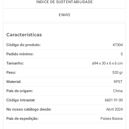
ÍNDICE DE SUSTENTABILIDADE
ENVIO
Características
Código do produto:
47304
Pedido mínimo:
5
Tamanho:
ø94 x 30 x 6 x 6 cm
Peso:
520 gr
Material:
RPET
País de origem:
China
Código Intrastat:
6601 91 00
No nosso catálogo desde:
Abril 2024
País de expedição:
Países Baixos