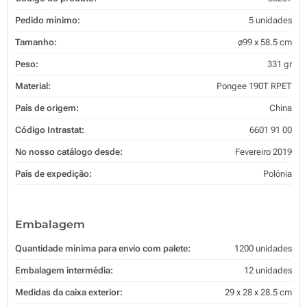
Pedido mínimo:
5 unidades
Tamanho:
ø99 x 58.5 cm
Peso:
331 gr
Material:
Pongee 190T RPET
País de origem:
China
Código Intrastat:
6601 91 00
No nosso catálogo desde:
Fevereiro 2019
País de expedição:
Polónia
Embalagem
Quantidade mínima para envio com palete:
1200 unidades
Embalagem intermédia:
12 unidades
Medidas da caixa exterior:
29 x 28 x 28.5 cm