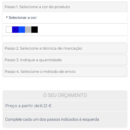
Passo 1. Selecione a cor do produto
*
Selecionar a cor:
Passo 2. Selecione a técnica de marcação
*
Selecione o tipo de marcação e as cores do logotipo:
Passo 3. Indique a quantidade
*
Quantidade mínima:
5
Passo 4. Selecione o método de envio
1 Cor (Parte superior)
Quantidade
Standard
Preço/Unidade
2 Cores (Parte superior)
5
O SEU ORÇAMENTO
3 Cores (Parte superior)
Preço a partir de:
6,12 €
10
4 Cores (Parte superior)
25
Complete cada um dos passos indicados à esquerda
Transferência digital a cores (Parte superior)
50