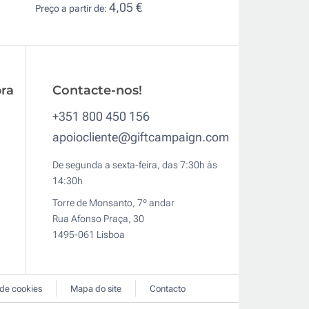
4,05 €
7,3
Preço a partir de:
Preço a partir de:
ra
Contacte-nos!
+351 800 450 156
apoiocliente@giftcampaign.com
De segunda a sexta-feira, das 7:30h às
14:30h
Torre de Monsanto, 7º andar
Rua Afonso Praça, 30
1495-061 Lisboa
 de cookies
Mapa do site
Contacto