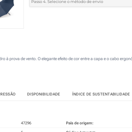
*
Quantidade mínima:
5
Passo 4. Selecione o método de envio
1 Cor (Parte superior)
Quantidade
Standard
Preço/Unidade
2 Cores (Parte superior)
5
3 Cores (Parte superior)
10
4 Cores (Parte superior)
25
Transferência digital a cores (Parte superior)
dro à prova de vento. O elegante efeito de cor entre a capa e o cabo er
50
Transferência Refletiva (Parte superior)
100
Sem impressão
Atualizar
Outra :
PRESSÃO
DISPONIBILIDADE
ÍNDICE DE SUSTENTABILIDADE
47296
País de origem: