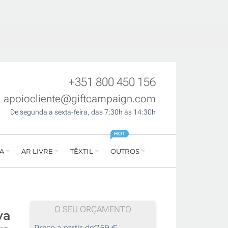
+351 800 450 156
apoiocliente@giftcampaign.com
De segunda a sexta-feira, das 7:30h às 14:30h
HOT
A
AR LIVRE
TÊXTIL
OUTROS
O SEU ORÇAMENTO
va
Preço a partir de:
7,69 €