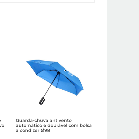
e
Guarda-chuva antivento
Guarda-chuva res
vo
automático e dobrável com bolsa
cabo em EVA ant
a condizer Ø98
ø103