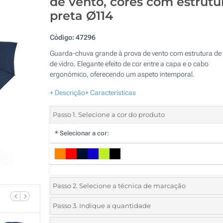
de vento, cores com estrutu
preta Ø114
Código:
47296
Guarda-chuva grande à prova de vento com estrutura de 
de vidro. Elegante efeito de cor entre a capa e o cabo
ergonómico, oferecendo um aspeto intemporal.
+ Descrição
+ Características
Passo 1. Selecione a cor do produto
*
Selecionar a cor:
Passo 2. Selecione a técnica de marcação
*
Selecione o tipo de marcação e as cores do logotipo:
Passo 3. Indique a quantidade