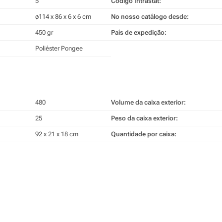
5
Código Intrastat:
ø114 x 86 x 6 x 6 cm
No nosso catálogo desde:
450 gr
País de expedição:
Poliéster Pongee
480
Volume da caixa exterior:
25
Peso da caixa exterior:
92 x 21 x 18 cm
Quantidade por caixa: