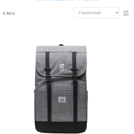
6
Itens