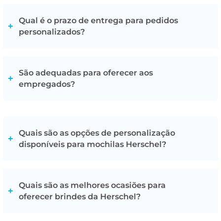
Claro. Após a seleção do modelo, cor e tipo de
personalização, é possível solicitar uma amostra virtual
Qual é o prazo de entrega para pedidos
para visualizar como ficará o logótipo. Além disso, será
personalizados?
sempre enviada uma prova de impressão antes do início
da produção.
O prazo de entrega varia de acordo com a quantidade e
o tipo de personalização desejada. Em média, os
São adequadas para oferecer aos
pedidos sem personalização levam entre 3 a 5 dias e
empregados?
com personalização entre 4-6 dias úteis, após a
aprovação do design final. Se precisar de um prazo mais
Sim, efetivamente são uma das opções mais valorizadas
curto, entre em contacto com o nosso serviço de apoio
em kits de boas-vindas e ações de fidelização interna,
ao cliente para verificar opções de entrega urgente.
uma vez que combinam utilidade, design e perceção de
Quais são as opções de personalização
qualidade.
disponíveis para mochilas Herschel?
As mochilas Herschel podem ser personalizadas através
de várias técnicas, como bordado para um acabamento
Quais são as melhores ocasiões para
premium, serigrafia para designs mais simples e
oferecer brindes da Herschel?
económicos, ou transfer serigráfico para impressões
mais complexas. Estamos disponíveis para ajudar a
Os produtos Herschel personalizados são ideais para