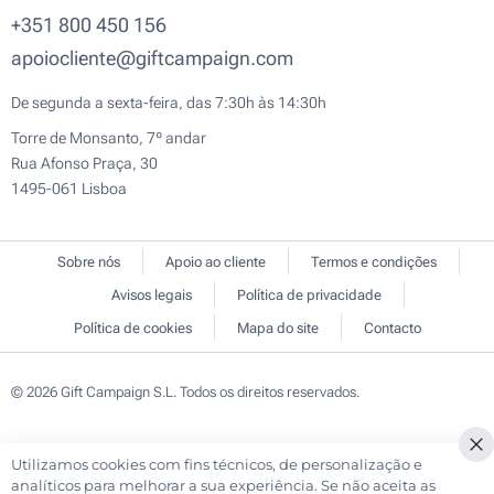
+351 800 450 156
apoiocliente@giftcampaign.com
De segunda a sexta-feira, das 7:30h às 14:30h
Torre de Monsanto, 7º andar
Rua Afonso Praça, 30
1495-061 Lisboa
Sobre nós
Apoio ao cliente
Termos e condições
Avisos legais
Política de privacidade
Política de cookies
Mapa do site
Contacto
© 2026 Gift Campaign S.L. Todos os direitos reservados.
Utilizamos cookies com fins técnicos, de personalização e
Cl
analíticos para melhorar a sua experiência. Se não aceita as
Co