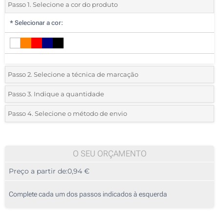
Passo 1. Selecione a cor do produto
*
Selecionar a cor:
Passo 2. Selecione a técnica de marcação
*
Selecione o tipo de marcação e as cores do logotipo:
Passo 3. Indique a quantidade
*
Quantidade mínima:
300
Passo 4. Selecione o método de envio
1 Cor (Num lado)
Quantidade
Standard
Preço/Unidade
2 Cores (Num lado)
300
O SEU ORÇAMENTO
3 Cores (Num lado)
Preço a partir de:
0,94 €
600
4 Cores (Num lado)
1500
Complete cada um dos passos indicados à esquerda
Impressão digital a cores (Circular)
3000