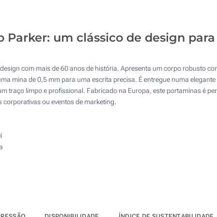
25
1 Cor (Impressão circular)
50
 Parker: um clássico de design para
Gravação a laser (No corpo)
100
Sem impressão
Atualizar
Outra :
 design com mais de 60 anos de história. Apresenta um corpo robusto com
ma mina de 0,5 mm para uma escrita precisa. É entregue numa elegante c
o um traço limpo e profissional. Fabricado na Europa, este portaminas é pe
 corporativas ou eventos de marketing.
l
a
PRESSÃO
DISPONIBILIDADE
ÍNDICE DE SUSTENTABILIDADE