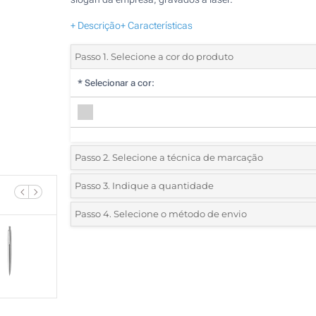
+ Descrição
+ Características
Passo 1. Selecione a cor do produto
*
Selecionar a cor:
Passo 2. Selecione a técnica de marcação
*
Selecione o tipo de marcação e as cores do logotipo:
Passo 3. Indique a quantidade
*
Quantidade mínima:
5
Passo 4. Selecione o método de envio
1 Cor (No corpo)
Quantidade
Standard
Preço/Unidade
2 Cores (No corpo)
5
3 Cores (No corpo)
10
4 Cores (No corpo)