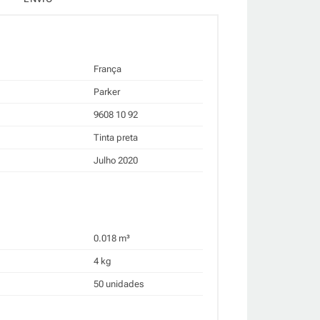
França
Parker
9608 10 92
Tinta preta
Julho 2020
0.018 m³
4 kg
50 unidades