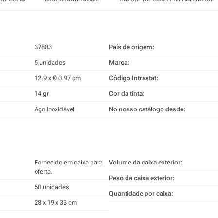
37883
País de origem:
5 unidades
Marca:
12.9 x Ø 0.97 cm
Código Intrastat:
14 gr
Cor da tinta:
Aço Inoxidável
No nosso catálogo desde:
Fornecido em caixa para
Volume da caixa exterior:
oferta.
Peso da caixa exterior:
50 unidades
Quantidade por caixa:
28 x 19 x 33 cm