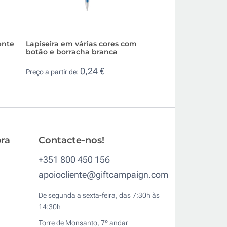
ente
Lapiseira em várias cores com
Caneta de alumín
botão e borracha branca
de tinta e 1 porta
0,24 €
3,0
Preço a partir de:
Preço a partir de:
ra
Contacte-nos!
+351 800 450 156
apoiocliente@giftcampaign.com
De segunda a sexta-feira, das 7:30h às
14:30h
Torre de Monsanto, 7º andar