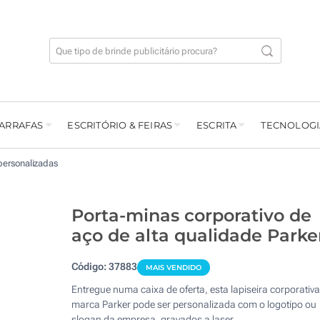
GARRAFAS
ESCRITÓRIO & FEIRAS
ESCRITA
TECNOLOGI
personalizadas
Porta-minas corporativo de
aço de alta qualidade Parke
Código:
37883
MAIS VENDIDO
Entregue numa caixa de oferta, esta lapiseira corporativ
marca Parker pode ser personalizada com o logotipo ou
slogan da empresa, gravados a laser.