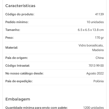
Características
Código do produto:
41139
Pedido mínimo:
10 unidades
Tamanho:
6.5 x 6.5 x 13.8 cm
Peso:
170 gr
Vidro borosilicato,
Material:
Madeira
País de origem:
China
Código Intrastat:
7013 99 00
No nosso catálogo desde:
Agosto 2022
País de expedição:
Polónia
Embalagem
Quantidade mínima para envio com palete:
1200 unidades