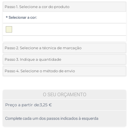
Passo 1. Selecione a cor do produto
*
Selecionar a cor:
Passo 2. Selecione a técnica de marcação
*
Selecione o tipo de marcação e as cores do logotipo:
Passo 3. Indique a quantidade
*
Quantidade mínima:
10
Passo 4. Selecione o método de envio
1 Cor (Num lado)
Quantidade
Standard
Preço/Unidade
2 Cores (Num lado)
10
O SEU ORÇAMENTO
3 Cores (Num lado)
Preço a partir de:
3,25 €
20
4 Cores (Num lado)
50
Complete cada um dos passos indicados à esquerda
Gravação a laser (Num lado)
100