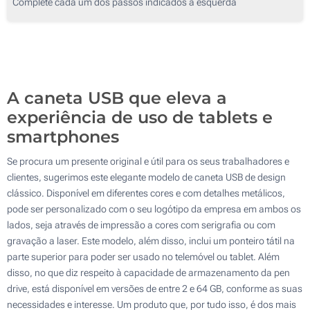
Complete cada um dos passos indicados à esquerda
Serigrafia a 3 Cores
1000
Serigrafia a 4 Cores
2000
Serigrafia a 4 Cores
Sem marcação
Atualizar
Outra :
Sem marcação
A caneta USB que eleva a
experiência de uso de tablets e
smartphones
Se procura um presente original e útil para os seus trabalhadores e
clientes, sugerimos este elegante modelo de caneta USB de design
clássico. Disponível em diferentes cores e com detalhes metálicos,
pode ser personalizado com o seu logótipo da empresa em ambos os
lados, seja através de impressão a cores com serigrafia ou com
gravação a laser. Este modelo, além disso, inclui um ponteiro tátil na
parte superior para poder ser usado no telemóvel ou tablet. Além
disso, no que diz respeito à capacidade de armazenamento da pen
drive, está disponível em versões de entre 2 e 64 GB, conforme as suas
necessidades e interesse. Um produto que, por tudo isso, é dos mais