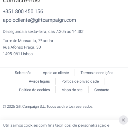
Contacte-nos!
+351 800 450 156
apoiocliente@giftcampaign.com
De segunda a sexta-feira, das 7:30h às 14:30h
Torre de Monsanto, 7º andar
Rua Afonso Praça, 30
1495-061 Lisboa
Sobre nós
Apoio ao cliente
Termos e condições
Avisos legais
Política de privacidade
Política de cookies
Mapa do site
Contacto
© 2026 Gift Campaign S.L. Todos os direitos reservados.
Utilizamos cookies com fins técnicos, de personalização e
Cl