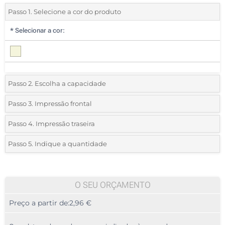
Passo 1. Selecione a cor do produto
*
Selecionar a cor:
Passo 2. Escolha a capacidade
2 GB
Passo 3. Impressão frontal
*
Selecione a técnica de personalização e o número de cores do seu
4 GB
Passo 4. Impressão traseira
logotipo:
*
Selecione a técnica de personalização e o número de cores do seu
8 GB
Passo 5. Indique a quantidade
logotipo:
Impressão Digital
*
Quantidade mínima:
16 GB
100
Impressão Digital
Sem marcação
32 GB
100
O SEU ORÇAMENTO
Sem marcação
Preço a partir de:
2,96 €
64 GB
200
500