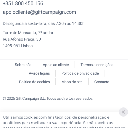
+351 800 450 156
apoiocliente@giftcampaign.com
De segunda a sexta-feira, das 7:30h às 14:30h
Torre de Monsanto, 7º andar
Rua Afonso Praça, 30
1495-061 Lisboa
Sobre nós
Apoio ao cliente
Termos e condições
Avisos legais
Política de privacidade
Política de cookies
Mapa do site
Contacto
© 2026 Gift Campaign S.L. Todos os direitos reservados.
Utilizamos cookies com fins técnicos, de personalização e
Cl
analíticos para melhorar a sua experiência. Se não aceita as
Co