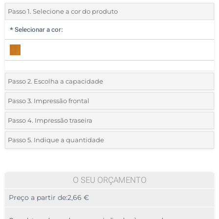
Passo 1. Selecione a cor do produto
*
Selecionar a cor:
Passo 2. Escolha a capacidade
2 GB
Passo 3. Impressão frontal
*
Selecione a técnica de personalização e o número de cores do seu
4 GB
Passo 4. Impressão traseira
logotipo:
*
Selecione a técnica de personalização e o número de cores do seu
8 GB
Passo 5. Indique a quantidade
logotipo:
Impressão Digital
*
Quantidade mínima:
16 GB
100
Impressão Digital
Sem marcação
32 GB
100
O SEU ORÇAMENTO
Sem marcação
Preço a partir de:
2,66 €
64 GB
200
500