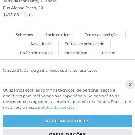
Torre de Monsanto, 7º andar
Rua Afonso Praça, 30
1495-061 Lisboa
Sobre nós
Apoio ao cliente
Termos e condições
Avisos legais
Política de privacidade
Política de cookies
Mapa do site
Contacto
© 2026 Gift Campaign S.L. Todos os direitos reservados.
Utilizamos cookies com fins técnicos, de personalização e
Cl
analíticos para melhorar a sua experiência. Se não aceita as
Co
nossas cookies opcionais, a mesma poderá ser afetada. Para saber
Ba
mais, leia a nossa
política de cookies
ACEITAR COOKIES
GERIR OPÇÕES