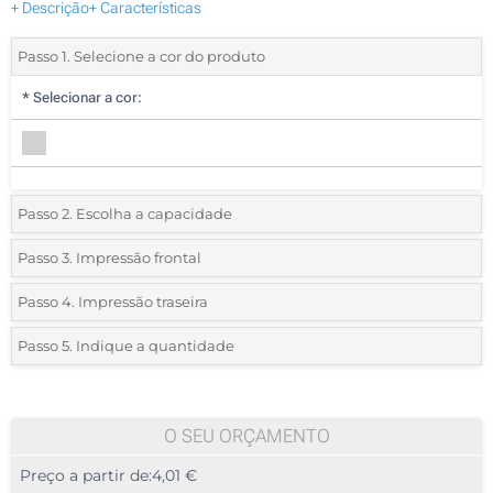
+ Descrição
+ Características
Passo 1. Selecione a cor do produto
*
Selecionar a cor:
Passo 2. Escolha a capacidade
2 GB
Passo 3. Impressão frontal
*
Selecione a técnica de personalização e o número de cores do seu
4 GB
Passo 4. Impressão traseira
logotipo:
*
Selecione a técnica de personalização e o número de cores do seu
8 GB
Passo 5. Indique a quantidade
logotipo:
Gravação Laser
*
Quantidade mínima:
16 GB
100
Gravação Laser
Sem marcação
32 GB
100
O SEU ORÇAMENTO
Sem marcação
Preço a partir de:
4,01 €
64 GB
200