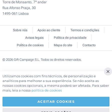
Torre de Monsanto, 7º andar
Rua Afonso Praça, 30
1495-061 Lisboa
Sobre nós
Apoio ao cliente
Termos e condições
Avisos legais
Política de privacidade
Política de cookies
Mapa do site
Contacto
© 2026 Gift Campaign S.L. Todos os direitos reservados.
Utilizamos cookies com fins técnicos, de personalização e
Cl
analíticos para melhorar a sua experiência. Se não aceita as
Co
nossas cookies opcionais, a mesma poderá ser afetada. Para saber
Ba
mais, leia a nossa
política de cookies
ACEITAR COOKIES