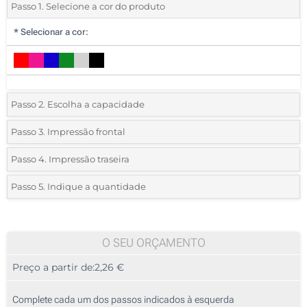
Passo 1. Selecione a cor do produto
*
Selecionar a cor:
Passo 2. Escolha a capacidade
2 GB
Passo 3. Impressão frontal
*
Selecione a técnica de personalização e o número de cores do seu
4 GB
Passo 4. Impressão traseira
logotipo:
*
Selecione a técnica de personalização e o número de cores do seu
8 GB
Passo 5. Indique a quantidade
logotipo:
Serigrafia a 1 Cor
*
Quantidade mínima:
16 GB
100
Serigrafia a 1 Cor
Serigrafia a 2 Cores
32 GB
100
O SEU ORÇAMENTO
Serigrafia a 2 Cores
Serigrafia a 3 Cores
Preço a partir de:
2,26 €
64 GB
200
Serigrafia a 3 Cores
Serigrafia a 4 Cores
128 GB
500
Complete cada um dos passos indicados à esquerda