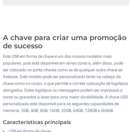
Serigrafia a 4 Cores
256 GB
1000
Gravação Laser
2000
Gravação Laser
Impressão Digital
Atualizar
Outra :
Impressão Digital
Sem marcação
A chave para criar uma promoção
de sucesso
Sem marcação
Este USB em forma de chave é um dos nossos modelos mais
populares, pois está disponível em várias cores e, além disso, pode
ser colocado no porta-chaves como se de qualquer outra chave se
tratasse. Este modelo pode ser personalizado tanto na cabeça da
chave como no corpo, o que permite a correta colocação de logótipos
alongados. Estes logótipos ou mensagens podem ser impressos a
cores ou gravados a laser para uma maior durabilidade. A chave USB
personalizada está disponível para as seguintes capacidades de
memória: 2GB, 4GB, 8GB, 16GB, 32GB, 64GB, 128GB e 264GB.
Características principais
USB em forma de chave