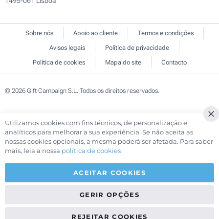
1495-061 Lisboa
Sobre nós
Apoio ao cliente
Termos e condições
Avisos legais
Política de privacidade
Política de cookies
Mapa do site
Contacto
© 2026 Gift Campaign S.L. Todos os direitos reservados.
Utilizamos cookies com fins técnicos, de personalização e
Cl
analíticos para melhorar a sua experiência. Se não aceita as
Co
nossas cookies opcionais, a mesma poderá ser afetada. Para saber
Ba
mais, leia a nossa
política de cookies
ACEITAR COOKIES
GERIR OPÇÕES
REJEITAR COOKIES