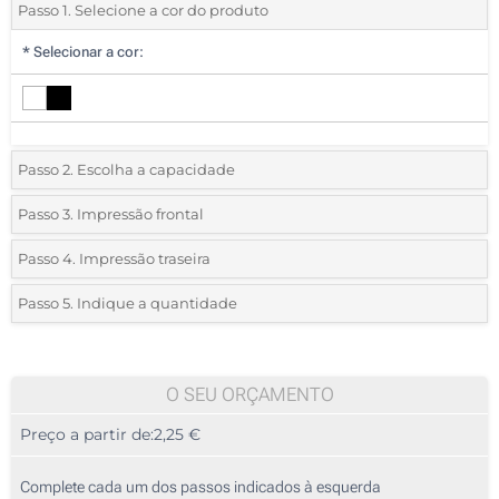
Passo 1. Selecione a cor do produto
*
Selecionar a cor:
Passo 2. Escolha a capacidade
1 GB
Passo 3. Impressão frontal
*
Selecione a técnica de personalização e o número de cores do seu
2 GB
Passo 4. Impressão traseira
logotipo:
*
Selecione a técnica de personalização e o número de cores do seu
4 GB
Passo 5. Indique a quantidade
logotipo:
Serigrafia a 1 Cor
*
Quantidade mínima:
8 GB
100
Serigrafia a 1 Cor
Serigrafia a 2 Cores
16 GB
100
O SEU ORÇAMENTO
Serigrafia a 2 Cores
Serigrafia a 3 Cores
Preço a partir de:
2,25 €
32 GB
200
Serigrafia a 3 Cores
Serigrafia a 4 Cores
64 GB
500
Complete cada um dos passos indicados à esquerda