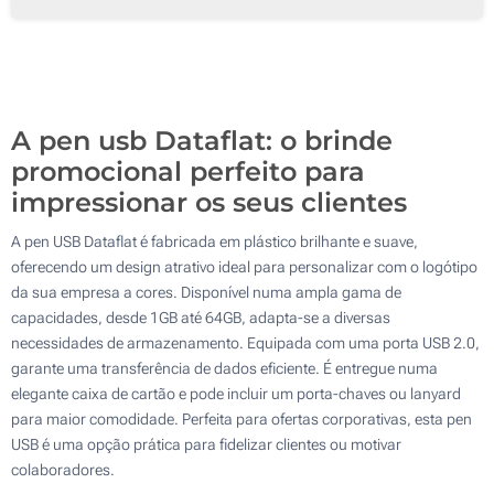
Serigrafia a 4 Cores
1000
Impressão Digital
2000
Impressão Digital
Sem marcação
Atualizar
Outra :
Sem marcação
A pen usb Dataflat: o brinde
promocional perfeito para
impressionar os seus clientes
A pen USB Dataflat é fabricada em plástico brilhante e suave,
oferecendo um design atrativo ideal para personalizar com o logótipo
da sua empresa a cores. Disponível numa ampla gama de
capacidades, desde 1GB até 64GB, adapta-se a diversas
necessidades de armazenamento. Equipada com uma porta USB 2.0,
garante uma transferência de dados eficiente. É entregue numa
elegante caixa de cartão e pode incluir um porta-chaves ou lanyard
para maior comodidade. Perfeita para ofertas corporativas, esta pen
USB é uma opção prática para fidelizar clientes ou motivar
colaboradores.