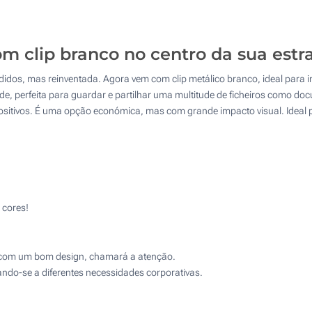
Serigrafia a 2 Cores
Serigrafia a 3 Cores
32 GB
200
Serigrafia a 3 Cores
Serigrafia a 4 Cores
64 GB
500
m clip branco no centro da sua estr
Serigrafia a 4 Cores
128 GB
1000
Impressão Digital
dos, mas reinventada. Agora vem com clip metálico branco, ideal para imp
256 GB
2000
de, perfeita para guardar e partilhar uma multitude de ficheiros como d
Impressão Digital
Gravação Laser
ositivos. É uma opção económica, mas com grande impacto visual. Ideal pa
Atualizar
Outra :
Gravação Laser
Sem marcação
Sem marcação
 cores!
, com um bom design, chamará a atenção.
do-se a diferentes necessidades corporativas.