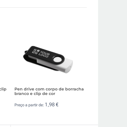
clip
Pen drive com corpo de borracha
Memória USB corp
branco e clip de cor
alongada ligação
OTG
1,98 €
Preço a partir de:
3,5
Preço a partir de: