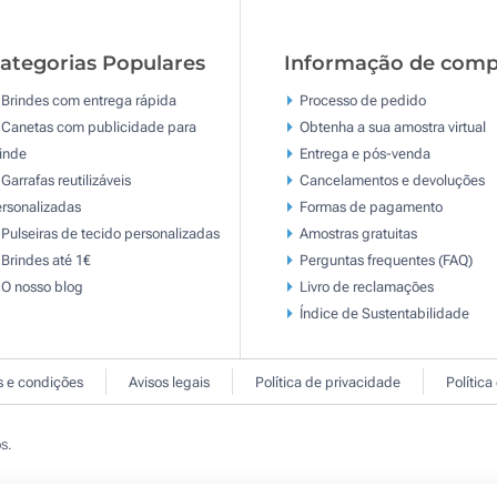
ategorias Populares
Informação de comp
Brindes com entrega rápida
Processo de pedido
Canetas com publicidade para
Obtenha a sua amostra virtual
inde
Entrega e pós-venda
Garrafas reutilizáveis
Cancelamentos e devoluções
rsonalizadas
Formas de pagamento
Pulseiras de tecido personalizadas
Amostras gratuitas
Brindes até 1€
Perguntas frequentes (FAQ)
O nosso blog
Livro de reclamaçōes
Índice de Sustentabilidade
 e condições
Avisos legais
Política de privacidade
Política
s.