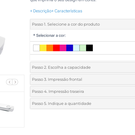
+ Descrição
+ Características
Passo 1. Selecione a cor do produto
*
Selecionar a cor:
Passo 2. Escolha a capacidade
1 GB
Passo 3. Impressão frontal
*
Selecione a técnica de personalização e o número de c
2 GB
Passo 4. Impressão traseira
do seu logotipo:
*
Selecione a técnica de personalização e o número de c
4 GB
Passo 5. Indique a quantidade
do seu logotipo:
Serigrafia a 1 Cor
*
Quantidade mínima:
8 GB
100
Serigrafia a 1 Cor
Serigrafia a 2 Cores
16 GB
100