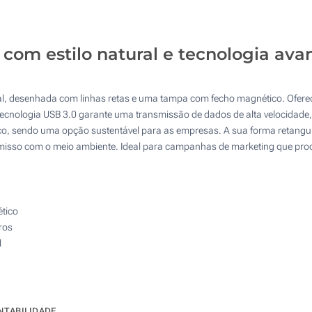
25
Serigrafia a 2 Cores
Serigrafia a 3 Cores
50
com estilo natural e tecnologia av
Serigrafia a 3 Cores
Serigrafia a 4 Cores
125
Serigrafia a 4 Cores
250
Gravação Laser
nal, desenhada com linhas retas e uma tampa com fecho magnético. Ofe
500
ecnologia USB 3.0 garante uma transmissão de dados de alta velocidade, 
Gravação Laser
Sem marcação
co, sendo uma opção sustentável para as empresas. A sua forma retang
Atualizar
Outra :
misso com o meio ambiente. Ideal para campanhas de marketing que proc
Sem marcação
tico
ros
l
NTABILIDADE