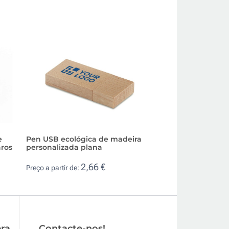
e
Pen USB ecológica de madeira
Pen USB publicitá
aros
personalizada plana
estrutura de palh
2,66 €
2,3
Preço a partir de:
Preço a partir de:
ra
Contacte-nos!