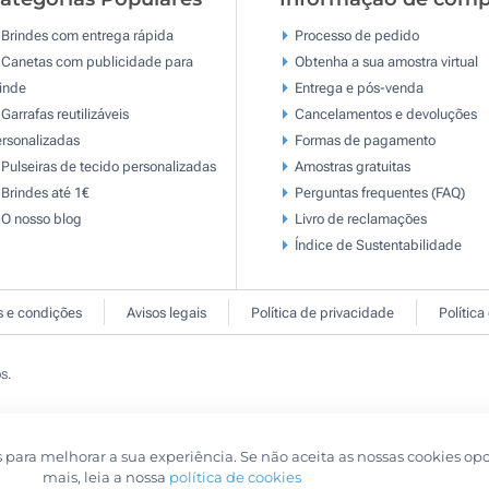
Brindes com entrega rápida
Processo de pedido
Canetas com publicidade para
Obtenha a sua amostra virtual
inde
Entrega e pós-venda
Garrafas reutilizáveis
Cancelamentos e devoluções
rsonalizadas
Formas de pagamento
Pulseiras de tecido personalizadas
Amostras gratuitas
Brindes até 1€
Perguntas frequentes (FAQ)
O nosso blog
Livro de reclamaçōes
Índice de Sustentabilidade
 e condições
Avisos legais
Política de privacidade
Política
s.
s para melhorar a sua experiência. Se não aceita as nossas cookies op
mais, leia a nossa
política de cookies