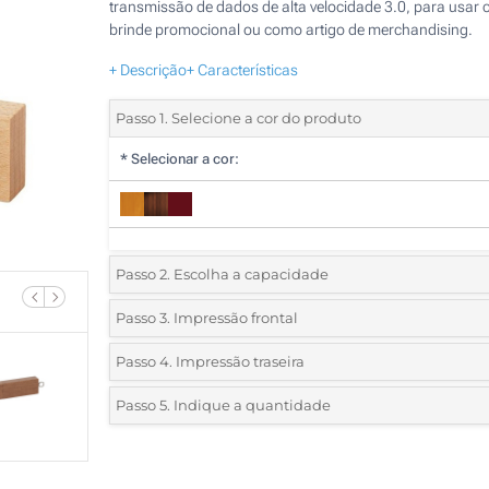
transmissão de dados de alta velocidade 3.0, para usar
brinde promocional ou como artigo de merchandising.
+ Descrição
+ Características
Passo 1. Selecione a cor do produto
*
Selecionar a cor:
Passo 2. Escolha a capacidade
8 GB
Passo 3. Impressão frontal
*
Selecione a técnica de personalização e o número de c
16 GB
Passo 4. Impressão traseira
do seu logotipo:
*
Selecione a técnica de personalização e o número de c
32 GB
Passo 5. Indique a quantidade
do seu logotipo:
Serigrafia a 1 Cor
*
Quantidade mínima:
64 GB
25
Serigrafia a 1 Cor
Serigrafia a 2 Cores