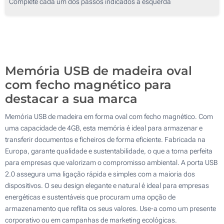
Complete cada um dos passos indicados à esquerda
Serigrafia a 4 Cores
250
Gravação Laser
500
Gravação Laser
Impressão Digital
Atualizar
Outra :
Impressão Digital
Sem marcação
Memória USB de madeira oval
com fecho magnético para
Sem marcação
destacar a sua marca
Memória USB de madeira em forma oval com fecho magnético. Com
uma capacidade de 4GB, esta memória é ideal para armazenar e
transferir documentos e ficheiros de forma eficiente. Fabricada na
Europa, garante qualidade e sustentabilidade, o que a torna perfeita
para empresas que valorizam o compromisso ambiental. A porta USB
2.0 assegura uma ligação rápida e simples com a maioria dos
dispositivos. O seu design elegante e natural é ideal para empresas
energéticas e sustentáveis que procuram uma opção de
armazenamento que reflita os seus valores. Use-a como um presente
corporativo ou em campanhas de marketing ecológicas.