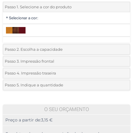
Passo 1. Selecione a cor do produto
*
Selecionar a cor:
Passo 2. Escolha a capacidade
1 GB
Passo 3. Impressão frontal
*
Selecione a técnica de personalização e o número de cores do seu
2 GB
Passo 4. Impressão traseira
logotipo:
*
Selecione a técnica de personalização e o número de cores do seu
4 GB
Passo 5. Indique a quantidade
logotipo:
Serigrafia a 1 Cor
*
Quantidade mínima:
8 GB
25
Serigrafia a 1 Cor
Serigrafia a 2 Cores
16 GB
25
O SEU ORÇAMENTO
Serigrafia a 2 Cores
Serigrafia a 3 Cores
Preço a partir de:
3,15 €
32 GB
50
Serigrafia a 3 Cores
Serigrafia a 4 Cores
64 GB
125