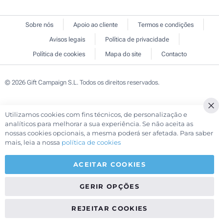
Sobre nós
Apoio ao cliente
Termos e condições
Avisos legais
Política de privacidade
Política de cookies
Mapa do site
Contacto
© 2026 Gift Campaign S.L. Todos os direitos reservados.
Utilizamos cookies com fins técnicos, de personalização e
Cl
analíticos para melhorar a sua experiência. Se não aceita as
Co
nossas cookies opcionais, a mesma poderá ser afetada. Para saber
Ba
mais, leia a nossa
política de cookies
ACEITAR COOKIES
GERIR OPÇÕES
REJEITAR COOKIES