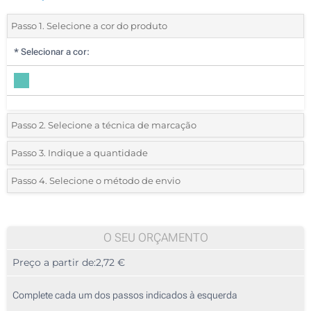
Passo 1. Selecione a cor do produto
*
Selecionar a cor:
Passo 2. Selecione a técnica de marcação
*
Selecione o tipo de marcação e as cores do logotipo:
Passo 3. Indique a quantidade
*
Quantidade mínima:
10
Passo 4. Selecione o método de envio
1 Cor (Na frente)
Quantidade
Standard
Preço/Unidade
2 Cores (Na frente)
10
O SEU ORÇAMENTO
3 Cores (Na frente)
Preço a partir de:
2,72 €
20
4 Cores (Na frente)
50
Complete cada um dos passos indicados à esquerda
Transferência digital a cores (Na frente)