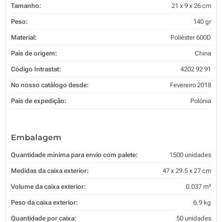
Tamanho:
21 x 9 x 26 cm
Peso:
140 gr
Material:
Poliéster 600D
País de origem:
China
Código Intrastat:
4202 92 91
No nosso catálogo desde:
Fevereiro 2018
País de expedição:
Polónia
Embalagem
Quantidade mínima para envio com palete:
1500 unidades
Medidas da caixa exterior:
47 x 29.5 x 27 cm
Volume da caixa exterior:
0.037 m³
Peso da caixa exterior:
6.9 kg
Quantidade por caixa:
50 unidades