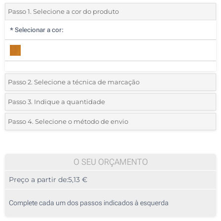
Passo 1. Selecione a cor do produto
*
Selecionar a cor:
Passo 2. Selecione a técnica de marcação
*
Selecione o tipo de marcação e as cores do logotipo:
Passo 3. Indique a quantidade
*
Quantidade mínima:
5
Passo 4. Selecione o método de envio
1 Cor (Na frente)
Quantidade
Standard
Preço/Unidade
2 Cores (Na frente)
5
O SEU ORÇAMENTO
3 Cores (Na frente)
Preço a partir de:
5,13 €
10
4 Cores (Na frente)
25
Complete cada um dos passos indicados à esquerda
Gravação a laser (Na frente)
50