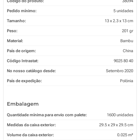
Código do produto:
38094
Pedido mínimo:
5 unidades
Tamanho:
13 x 2.3 x 13 cm
Peso:
201 gr
Material:
Bambu
País de origem:
China
Código Intrastat:
9025 80 40
No nosso catálogo desde:
Setembro 2020
País de expedição:
Polónia
Embalagem
Quantidade mínima para envio com palete:
1600 unidades
Medidas da caixa exterior:
29.5 x 29 x 29.5 cm
Volume da caixa exterior:
0.025 m³