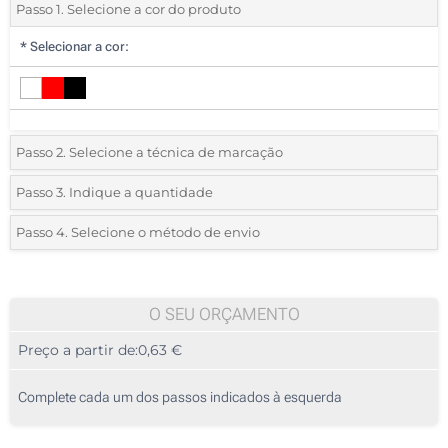
Passo 1. Selecione a cor do produto
*
Selecionar a cor:
Passo 2. Selecione a técnica de marcação
*
Selecione o tipo de marcação e as cores do logotipo:
Passo 3. Indique a quantidade
*
Quantidade mínima:
25
Passo 4. Selecione o método de envio
1 Cor (Num lado)
Quantidade
Standard
Preço/Unidade
2 Cores (Num lado)
25
O SEU ORÇAMENTO
3 Cores (Num lado)
Preço a partir de:
0,63 €
50
4 Cores (Num lado)
125
Complete cada um dos passos indicados à esquerda
Impressão digital a cores (Num lado)
250