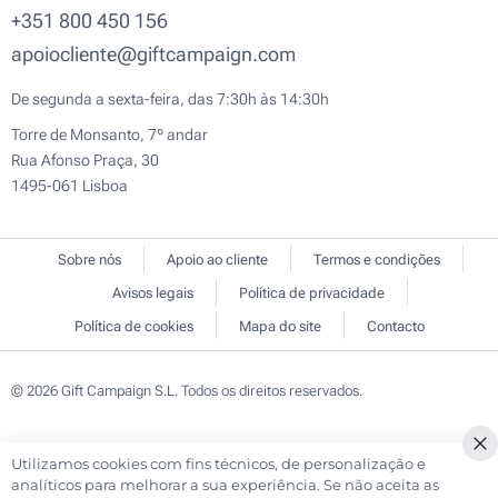
+351 800 450 156
apoiocliente@giftcampaign.com
De segunda a sexta-feira, das 7:30h às 14:30h
Torre de Monsanto, 7º andar
Rua Afonso Praça, 30
1495-061 Lisboa
Sobre nós
Apoio ao cliente
Termos e condições
Avisos legais
Política de privacidade
Política de cookies
Mapa do site
Contacto
© 2026 Gift Campaign S.L. Todos os direitos reservados.
Utilizamos cookies com fins técnicos, de personalização e
Cl
analíticos para melhorar a sua experiência. Se não aceita as
Co