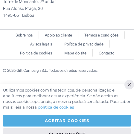
Torre de Monsanto, 7º andar
Rua Afonso Praça, 30
1495-061 Lisboa
Sobre nós
Apoio ao cliente
Termos e condições
Avisos legais
Política de privacidade
Política de cookies
Mapa do site
Contacto
© 2026 Gift Campaign S.L. Todos os direitos reservados.
Utilizamos cookies com fins técnicos, de personalização e
Cl
analíticos para melhorar a sua experiência. Se não aceita as
Co
nossas cookies opcionais, a mesma poderá ser afetada. Para saber
Ba
mais, leia a nossa
política de cookies
ACEITAR COOKIES