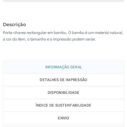
500
Gravação a laser (Num lado)
1000
Descrição
Sem impressão
Atualizar
Outra :
Porta-chaves rectangular em bambu. O bambu é um material natural,
a cor do item, o tamanho e a impressão podem variar.
INFORMAÇÃO GERAL
DETALHES DE IMPRESSÃO
DISPONIBILIDADE
ÍNDICE DE SUSTENTABILIDADE
ENVIO