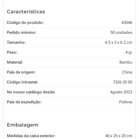
Características
Código do produto:
43046
Pedido mínimo:
50 unidades
Tamanho:
4.5 x 3 x 0.2 cm
Peso:
4 gr
Material:
Bambu
País de origem:
China
Código Intrastat:
7326 20 00
No nosso catálogo desde:
Agosto 2023
País de expedição:
Polónia
Embalagem
Medidas da caixa exterior:
40 x 25 x 20 cm