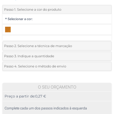
Passo 1. Selecione a cor do produto
*
Selecionar a cor:
Passo 2. Selecione a técnica de marcação
*
Selecione o tipo de marcação e as cores do logotipo:
Passo 3. Indique a quantidade
*
Quantidade mínima:
50
Passo 4. Selecione o método de envio
1 Cor (Num lado)
Quantidade
Standard
Preço/Unidade
2 Cores (Num lado)
50
O SEU ORÇAMENTO
3 Cores (Num lado)
Preço a partir de:
0,27 €
100
4 Cores (Num lado)
250
Complete cada um dos passos indicados à esquerda
Gota de resina (Num lado)