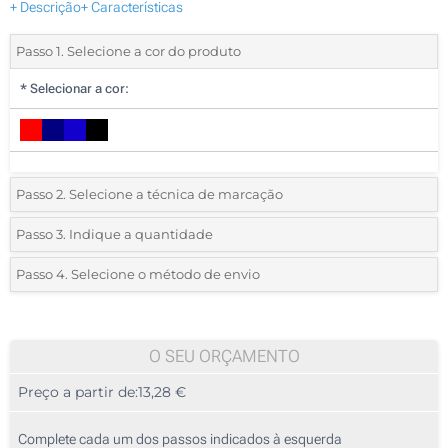
+ Descrição
+ Características
Passo 1. Selecione a cor do produto
*
Selecionar a cor:
Passo 2. Selecione a técnica de marcação
*
Selecione o tipo de marcação e as cores do logotipo:
Passo 3. Indique a quantidade
*
Pedido mínimo 5 (total de pedido)
Passo 4. Selecione o método de envio
Transferência de Serigrafia (Num lado)
Standard
Deve selecionar uma cor para ver as quantidades e tamanhos
Sem impressão
disponíveis.
O SEU ORÇAMENTO
Preço a partir de:
13,28 €
Calcular preço
Complete cada um dos passos indicados à esquerda