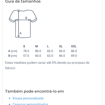
Guia de tamanhos
S
M
L
XL
XXL
A
(cm)
78.0
80.0
82.0
84.0
86.0
B
(cm)
57.0
60.0
63.0
66.0
69.0
Estas medidas podem variar até 5% devido ao processo de
fabrico
Também pode encontrá-lo em
Roupa personalizada
Casacos personalizados