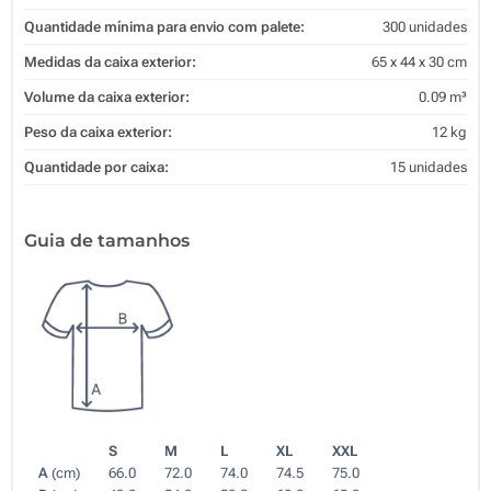
Quantidade mínima para envio com palete:
300 unidades
Medidas da caixa exterior:
65 x 44 x 30 cm
Volume da caixa exterior:
0.09 m³
Peso da caixa exterior:
12 kg
Quantidade por caixa:
15 unidades
Guia de tamanhos
S
M
L
XL
XXL
A
(cm)
66.0
72.0
74.0
74.5
75.0