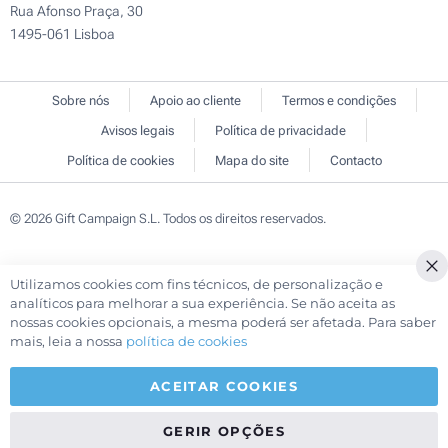
Rua Afonso Praça, 30
1495-061 Lisboa
Sobre nós
Apoio ao cliente
Termos e condições
Avisos legais
Política de privacidade
Política de cookies
Mapa do site
Contacto
© 2026 Gift Campaign S.L. Todos os direitos reservados.
Utilizamos cookies com fins técnicos, de personalização e
Cl
analíticos para melhorar a sua experiência. Se não aceita as
Co
nossas cookies opcionais, a mesma poderá ser afetada. Para saber
Ba
mais, leia a nossa
política de cookies
ACEITAR COOKIES
GERIR OPÇÕES