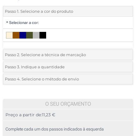
Passo 1. Selecione a cor do produto
*
Selecionar a cor:
Passo 2. Selecione a técnica de marcação
*
Selecione o tipo de marcação e as cores do logotipo:
Passo 3. Indique a quantidade
*
Pedido mínimo 5 (total de pedido)
Passo 4. Selecione o método de envio
1 Cor (Num lado)
Standard
Deve selecionar uma cor para ver as quantidades e tamanhos
2 Cores (Num lado)
disponíveis.
O SEU ORÇAMENTO
3 Cores (Num lado)
Preço a partir de:
11,23 €
Calcular preço
4 Cores (Num lado)
Complete cada um dos passos indicados à esquerda
Sem impressão