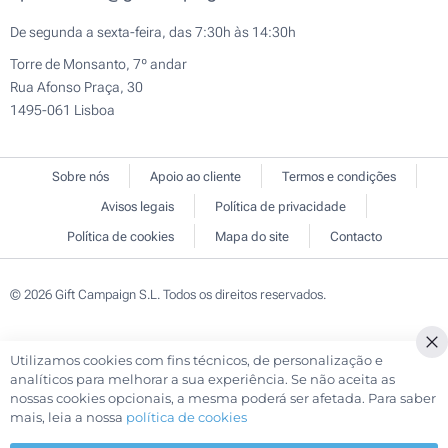
De segunda a sexta-feira, das 7:30h às 14:30h
Torre de Monsanto, 7º andar
Rua Afonso Praça, 30
1495-061 Lisboa
Sobre nós
Apoio ao cliente
Termos e condições
Avisos legais
Política de privacidade
Política de cookies
Mapa do site
Contacto
© 2026 Gift Campaign S.L. Todos os direitos reservados.
Utilizamos cookies com fins técnicos, de personalização e
Cl
analíticos para melhorar a sua experiência. Se não aceita as
Co
nossas cookies opcionais, a mesma poderá ser afetada. Para saber
Ba
mais, leia a nossa
política de cookies