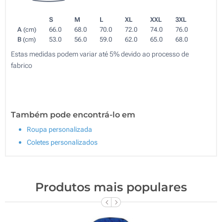
S
M
L
XL
XXL
3XL
A
(cm)
66.0
68.0
70.0
72.0
74.0
76.0
B
(cm)
53.0
56.0
59.0
62.0
65.0
68.0
Estas medidas podem variar até 5% devido ao processo de
fabrico
Também pode encontrá-lo em
Roupa personalizada
Coletes personalizados
Produtos mais populares