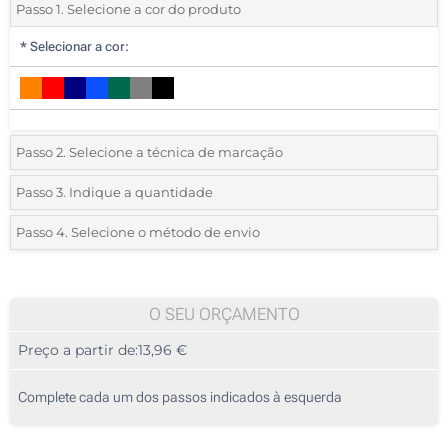
Passo 1. Selecione a cor do produto
*
Selecionar a cor:
Passo 2. Selecione a técnica de marcação
*
Selecione o tipo de marcação e as cores do logotipo:
Passo 3. Indique a quantidade
*
Pedido mínimo 5 (total de pedido)
Passo 4. Selecione o método de envio
Bordado (No peito)
Standard
Deve selecionar uma cor para ver as quantidades e tamanhos
disponíveis.
O SEU ORÇAMENTO
Preço a partir de:
13,96 €
Calcular preço
Complete cada um dos passos indicados à esquerda