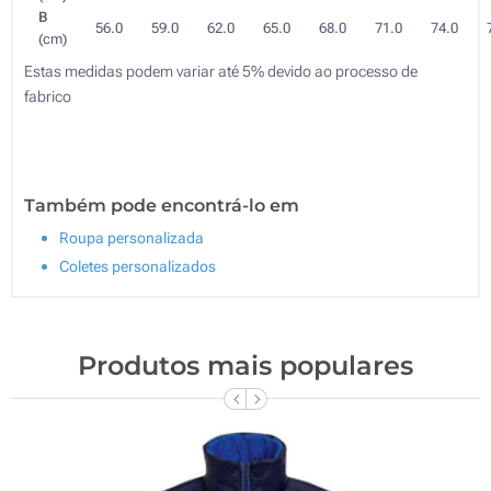
B
56.0
59.0
62.0
65.0
68.0
71.0
74.0
(cm)
Estas medidas podem variar até 5% devido ao processo de
fabrico
Também pode encontrá-lo em
Roupa personalizada
Coletes personalizados
Produtos mais populares