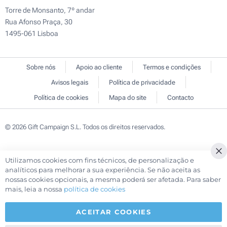
Torre de Monsanto, 7º andar
Rua Afonso Praça, 30
1495-061 Lisboa
Sobre nós
Apoio ao cliente
Termos e condições
Avisos legais
Política de privacidade
Política de cookies
Mapa do site
Contacto
© 2026 Gift Campaign S.L. Todos os direitos reservados.
Utilizamos cookies com fins técnicos, de personalização e
Cl
analíticos para melhorar a sua experiência. Se não aceita as
Co
nossas cookies opcionais, a mesma poderá ser afetada. Para saber
Ba
mais, leia a nossa
política de cookies
ACEITAR COOKIES