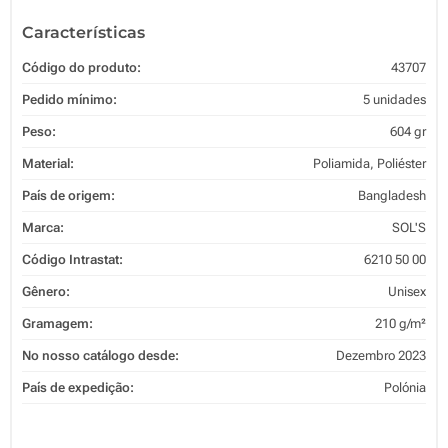
Características
Código do produto:
43707
Pedido mínimo:
5 unidades
Peso:
604 gr
Material:
Poliamida, Poliéster
País de origem:
Bangladesh
Marca:
SOL'S
Código Intrastat:
6210 50 00
Gênero:
Unisex
Gramagem:
210 g/m²
No nosso catálogo desde:
Dezembro 2023
País de expedição:
Polónia