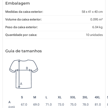
Embalagem
Medidas da caixa exterior:
58 x 41 x 40 cm
Volume da caixa exterior:
0.095 m³
Peso da caixa exterior:
6.04 kg
Quantidade por caixa:
10 unidades
Guia de tamanhos
S
M
L
XL
XXL
3XL
4XL
A
67.0
69.0
71.0
73.0
75.0
78.0
81.0
(cm)