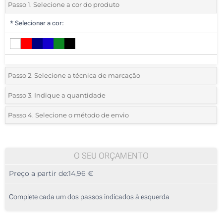
Passo 1. Selecione a cor do produto
*
Selecionar a cor:
Passo 2. Selecione a técnica de marcação
*
Selecione o tipo de marcação e as cores do logotipo:
Passo 3. Indique a quantidade
*
Pedido mínimo 5 (total de pedido)
Passo 4. Selecione o método de envio
1 Cor (Num lado)
Standard
Deve selecionar uma cor para ver as quantidades e tamanhos
2 Cores (Num lado)
disponíveis.
O SEU ORÇAMENTO
3 Cores (Num lado)
Preço a partir de:
14,96 €
Calcular preço
4 Cores (Num lado)
Complete cada um dos passos indicados à esquerda
Sem impressão