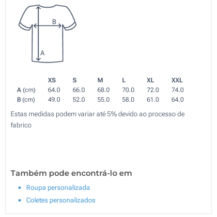
XS
S
M
L
XL
XXL
A
(cm)
64.0
66.0
68.0
70.0
72.0
74.0
B
(cm)
49.0
52.0
55.0
58.0
61.0
64.0
Estas medidas podem variar até 5% devido ao processo de
fabrico
Também pode encontrá-lo em
Roupa personalizada
Coletes personalizados