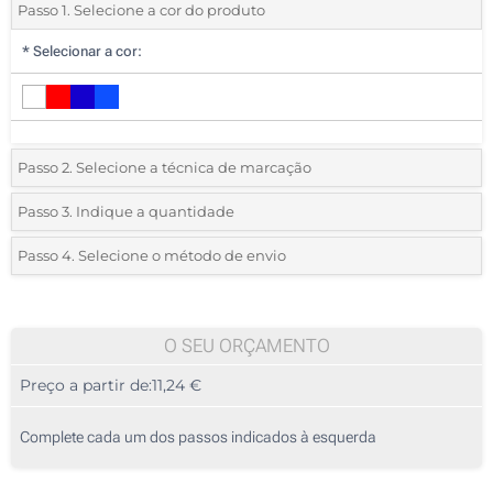
Passo 1. Selecione a cor do produto
*
Selecionar a cor:
Passo 2. Selecione a técnica de marcação
*
Selecione o tipo de marcação e as cores do logotipo:
Passo 3. Indique a quantidade
*
Pedido mínimo 5 (total de pedido)
Passo 4. Selecione o método de envio
1 Cor (Num lado)
Standard
Deve selecionar uma cor para ver as quantidades e tamanhos
2 Cores (Num lado)
disponíveis.
O SEU ORÇAMENTO
3 Cores (Num lado)
Preço a partir de:
11,24 €
Calcular preço
4 Cores (Num lado)
Complete cada um dos passos indicados à esquerda
Sem impressão