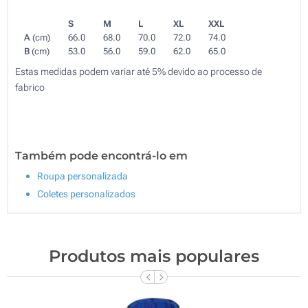
S
M
L
XL
XXL
A
(cm)
66.0
68.0
70.0
72.0
74.0
B
(cm)
53.0
56.0
59.0
62.0
65.0
Estas medidas podem variar até 5% devido ao processo de
fabrico
Também pode encontrá-lo em
Roupa personalizada
Coletes personalizados
Produtos mais populares