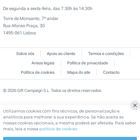
De segunda a sexta-feira, das 7:30h às 14:30h
Torre de Monsanto, 7º andar
Rua Afonso Praça, 30
1495-061 Lisboa
Sobre nós
Apoio ao cliente
Termos e condições
Avisos legais
Política de privacidade
Política de cookies
Mapa do site
Contacto
© 2026 Gift Campaign S.L. Todos os direitos reservados.
Utilizamos cookies com fins técnicos, de personalização e
Cl
analíticos para melhorar a sua experiência. Se não aceita as
Co
nossas cookies opcionais, a mesma poderá ser afetada. Para saber
Ba
mais, leia a nossa
política de cookies