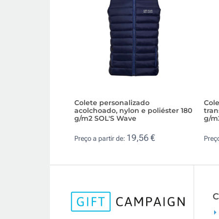
Colete personalizado
Cole
acolchoado, nylon e poliéster 180
tran
g/m2 SOL'S Wave
g/m
19,56 €
Preço a partir de:
Preço
C