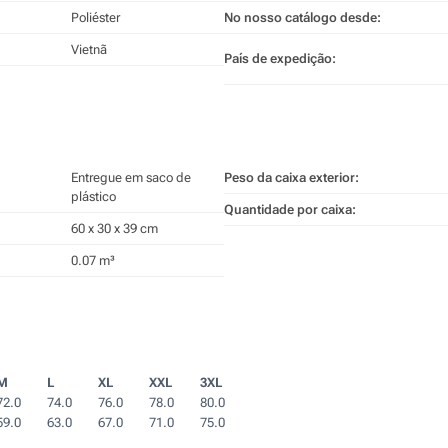
Poliéster
No nosso catálogo desde:
Vietnã
País de expedição:
Entregue em saco de
Peso da caixa exterior:
plástico
Quantidade por caixa:
60 x 30 x 39 cm
0.07 m³
M
L
XL
XXL
3XL
72.0
74.0
76.0
78.0
80.0
59.0
63.0
67.0
71.0
75.0