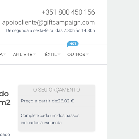
+351 800 450 156
apoiocliente@giftcampaign.com
De segunda a sexta-feira, das 7:30h às 14:30h
HOT
A
AR LIVRE
TÊXTIL
OUTROS
O SEU ORÇAMENTO
ado
/m2
Preço a partir de:
26,02 €
Complete cada um dos passos
indicados à esquerda
hoado