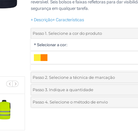
reversível. Seis bolsos e faixas refletoras para dar visibili
segurança em qualquer tarefa.
+ Descrição
+ Características
Passo 1. Selecione a cor do produto
*
Selecionar a cor:
Passo 2. Selecione a técnica de marcação
*
Selecione o tipo de marcação e as cores do logotipo:
Passo 3. Indique a quantidade
*
Pedido mínimo 5 (total de pedido)
Passo 4. Selecione o método de envio
1 Cor (Na parte de trás)
Standard
Deve selecionar uma cor para ver as quantidades e tamanh
2 Cores (Na parte de trás)
disponíveis.
3 Cores (Na parte de trás)