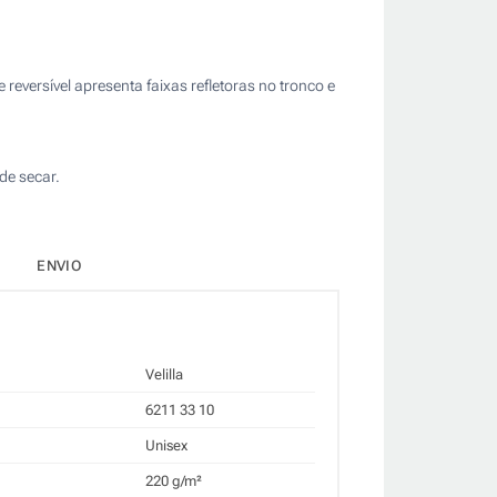
 reversível apresenta faixas refletoras no tronco e
de secar.
ENVIO
Velilla
6211 33 10
Unisex
220 g/m²