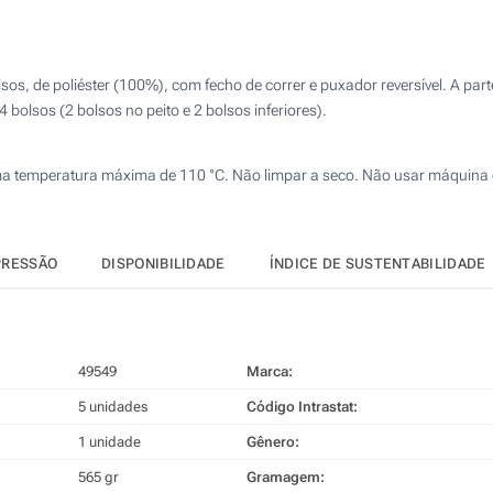
Calcular preço
4 Cores (Na parte de trás)
Transferência digital a cores (Na parte de trás)
sos, de poliéster (100%), com fecho de correr e puxador reversível. A parte
4 bolsos (2 bolsos no peito e 2 bolsos inferiores).
Sem impressão
a uma temperatura máxima de 110 °C. Não limpar a seco. Não usar máquina 
PRESSÃO
DISPONIBILIDADE
ÍNDICE DE SUSTENTABILIDADE
49549
Marca:
5 unidades
Código Intrastat:
1 unidade
Gênero:
565 gr
Gramagem: