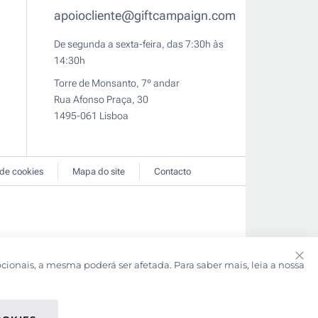
apoiocliente@giftcampaign.com
De segunda a sexta-feira, das 7:30h às
14:30h
Torre de Monsanto, 7º andar
Rua Afonso Praça, 30
1495-061 Lisboa
 de cookies
Mapa do site
Contacto
pcionais, a mesma poderá ser afetada. Para saber mais, leia a nossa
Clo
Coo
Bar