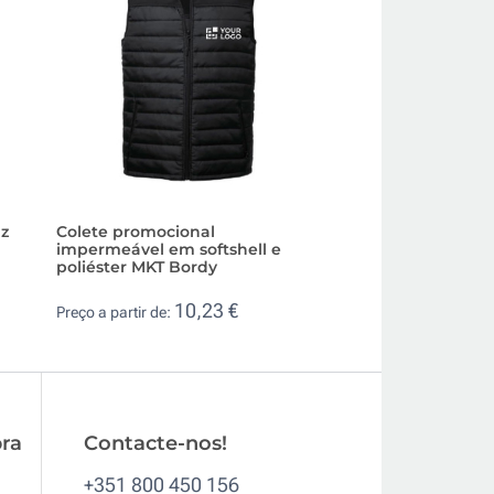
uz
Colete promocional
Colete softshell d
impermeável em softshell e
elastano unissexo
poliéster MKT Bordy
10,
Preço a partir de:
10,23 €
Preço a partir de:
ra
Contacte-nos!
+351 800 450 156