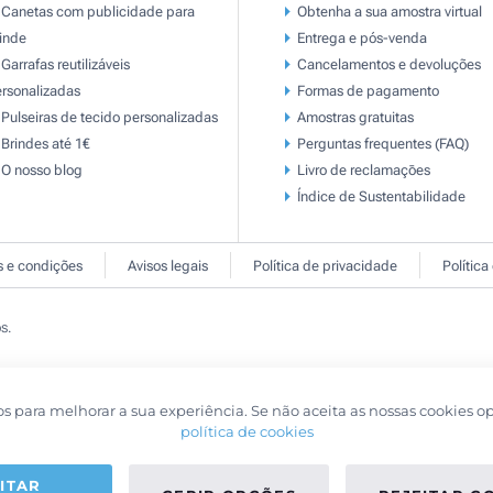
Canetas com publicidade para
Obtenha a sua amostra virtual
inde
Entrega e pós-venda
Garrafas reutilizáveis
Cancelamentos e devoluções
rsonalizadas
Formas de pagamento
Pulseiras de tecido personalizadas
Amostras gratuitas
Brindes até 1€
Perguntas frequentes (FAQ)
O nosso blog
Livro de reclamaçōes
Índice de Sustentabilidade
 e condições
Avisos legais
Política de privacidade
Política
s.
os para melhorar a sua experiência. Se não aceita as nossas cookies o
política de cookies
ITAR