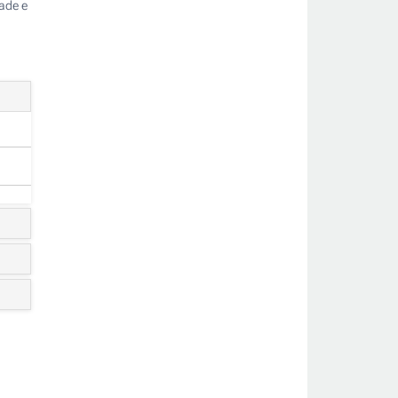
dade e
os