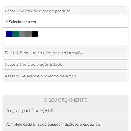
Passo 1. Selecione a cor do produto
*
Selecionar a cor:
Passo 2. Selecione a técnica de marcação
*
Selecione o tipo de marcação e as cores do logotipo:
Passo 3. Indique a quantidade
*
Pedido mínimo 5 (total de pedido)
Passo 4. Selecione o método de envio
1 Cor (No peito)
Standard
Deve selecionar uma cor para ver as quantidades e tamanhos
2 Cores (No peito)
disponíveis.
O SEU ORÇAMENTO
Bordado (No peito)
Preço a partir de:
9,70 €
Calcular preço
Sem impressão
Complete cada um dos passos indicados à esquerda