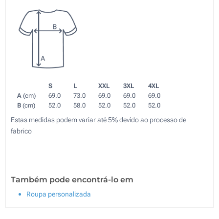
S
L
XXL
3XL
4XL
A
(cm)
69.0
73.0
69.0
69.0
69.0
B
(cm)
52.0
58.0
52.0
52.0
52.0
Estas medidas podem variar até 5% devido ao processo de
fabrico
Também pode encontrá-lo em
Roupa personalizada