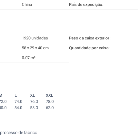
China
País de expedição:
1920 unidades
Peso da caixa exterior:
58 x 29 x 40 cm
Quantidade por caixa:
0.07 m³
M
L
XL
XXL
72.0
74.0
76.0
78.0
50.0
54.0
58.0
62.0
processo de fabrico