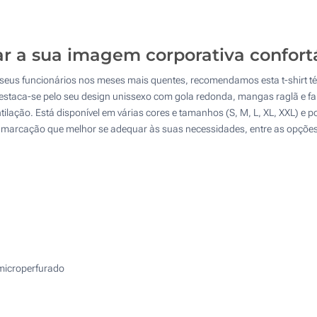
4 Cores (Num lado)
Transferência digital a cores (Num lado)
ar a sua imagem corporativa confortá
Sem impressão
 seus funcionários nos meses mais quentes, recomendamos esta t-shirt t
estaca-se pelo seu design unissexo com gola redonda, mangas raglã e faix
tilação. Está disponível em várias cores e tamanhos (S, M, L, XL, XXL) e
e marcação que melhor se adequar às suas necessidades, entre as opções
 microperfurado