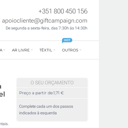
+351 800 450 156
apoiocliente@giftcampaign.com
De segunda a sexta-feira, das 7:30h às 14:30h
HOT
A
AR LIVRE
TÊXTIL
OUTROS
O SEU ORÇAMENTO
a
el
Preço a partir de:
1,71 €
Complete cada um dos passos
indicados à esquerda
ntais.