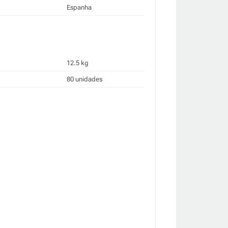
Espanha
12.5 kg
80 unidades