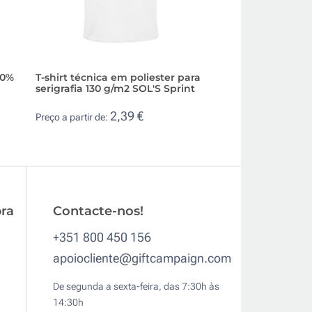
00%
T-shirt técnica em poliester para
T-shirt desportiva
serigrafia 130 g/m2 SOL'S Sprint
reciclado 160 g/m
2,39 €
10,
Preço a partir de:
Preço a partir de:
ra
Contacte-nos!
+351 800 450 156
apoiocliente@giftcampaign.com
De segunda a sexta-feira, das 7:30h às
14:30h