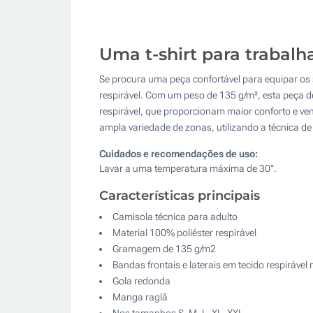
Uma t-shirt para trabalh
Se procura uma peça confortável para equipar os
respirável. Com um peso de 135 g/m², esta peça d
respirável, que proporcionam maior conforto e ven
ampla variedade de zonas, utilizando a técnica d
Cuidados e recomendações de uso:
Lavar a uma temperatura máxima de 30°.
Características principais
Camisola técnica para adulto
Material 100% poliéster respirável
Gramagem de 135 g/m2
Bandas frontais e laterais em tecido respirável
Gola redonda
Manga raglã
Nos tamanhos S, M, L, XL, XXL