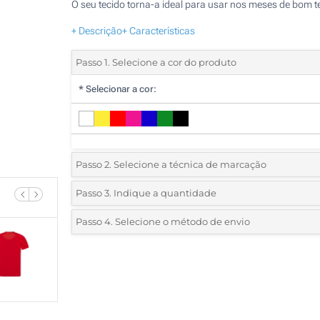
O seu tecido torna-a ideal para usar nos meses de bom 
+ Descrição
+ Características
Passo 1. Selecione a cor do produto
*
Selecionar a cor:
Passo 2. Selecione a técnica de marcação
*
Selecione o tipo de marcação e as cores do logotipo:
Passo 3. Indique a quantidade
*
Pedido mínimo 40 (total de pedido)
Passo 4. Selecione o método de envio
1 Cor (Num lado)
Standard
Deve selecionar uma cor para ver as quantidades e tamanh
2 Cores (Num lado)
disponíveis.
3 Cores (Num lado)
Calcular preço