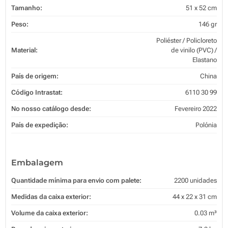
Tamanho:
51 x 52 cm
Peso:
146 gr
Poliéster / Policloreto
Material:
de vinilo (PVC) /
Elastano
País de origem:
China
Código Intrastat:
6110 30 99
No nosso catálogo desde:
Fevereiro 2022
País de expedição:
Polónia
Embalagem
Quantidade mínima para envio com palete:
2200 unidades
Medidas da caixa exterior:
44 x 22 x 31 cm
Volume da caixa exterior:
0.03 m³