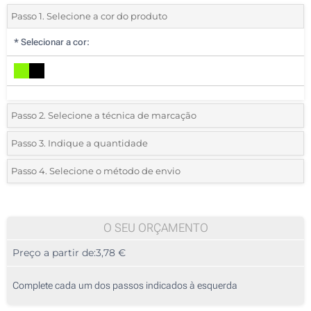
Passo 1. Selecione a cor do produto
*
Selecionar a cor:
Passo 2. Selecione a técnica de marcação
*
Selecione o tipo de marcação e as cores do logotipo:
Passo 3. Indique a quantidade
*
Quantidade mínima:
10
Passo 4. Selecione o método de envio
1 Cor (Na fivela)
Quantidade
Standard
Preço/Unidade
2 Cores (Na fivela)
10
O SEU ORÇAMENTO
3 Cores (Na fivela)
Preço a partir de:
3,78 €
20
4 Cores (Na fivela)
50
Complete cada um dos passos indicados à esquerda
Transferência digital a cores (Atrás)
100