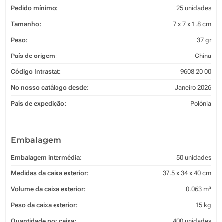
Pedido mínimo:
25 unidades
Tamanho:
7 x 7 x 1.8 cm
Peso:
37 gr
País de origem:
China
Código Intrastat:
9608 20 00
No nosso catálogo desde:
Janeiro 2026
País de expedição:
Polónia
Embalagem
Embalagem intermédia:
50 unidades
Medidas da caixa exterior:
37.5 x 34 x 40 cm
Volume da caixa exterior:
0.063 m³
Peso da caixa exterior:
15 kg
Quantidade por caixa:
400 unidades