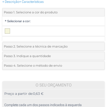
+ Descrição
+ Características
Passo 1. Selecione a cor do produto
*
Selecionar a cor:
Passo 2. Selecione a técnica de marcação
*
Selecione o tipo de marcação e as cores do logotipo:
Passo 3. Indique a quantidade
*
Quantidade mínima:
25
Passo 4. Selecione o método de envio
1 Cor (Na caixa)
Quantidade
Standard
Preço/Unidade
2 Cores (Na caixa)
25
O SEU ORÇAMENTO
3 Cores (Na caixa)
Preço a partir de:
0,63 €
50
4 Cores (Na caixa)
125
Complete cada um dos passos indicados à esquerda