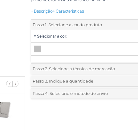
+ Descrição
+ Características
Passo 1. Selecione a cor do produto
*
Selecionar a cor:
Passo 2. Selecione a técnica de marcação
*
Selecione o tipo de marcação e as cores do logotipo:
Passo 3. Indique a quantidade
*
Quantidade mínima:
10
Passo 4. Selecione o método de envio
1 Cor (Na tampa)
Quantidade
Standard
Preço/Unidade
2 Cores (Na tampa)
10
3 Cores (Na tampa)
20
4 Cores (Na tampa)