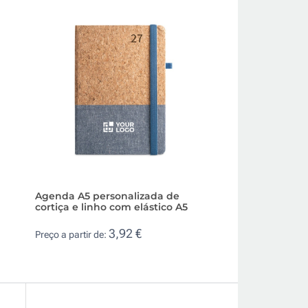
Agenda A5 personalizada de
Agenda diária A5
cortiça e linho com elástico A5
pautadas para a s
3,92 €
3,5
Preço a partir de:
Preço a partir de: