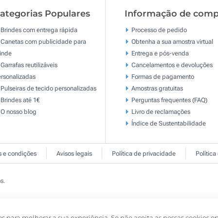
ategorias Populares
Informação de comp
Brindes com entrega rápida
Processo de pedido
Canetas com publicidade para
Obtenha a sua amostra virtual
inde
Entrega e pós-venda
Garrafas reutilizáveis
Cancelamentos e devoluções
rsonalizadas
Formas de pagamento
Pulseiras de tecido personalizadas
Amostras gratuitas
Brindes até 1€
Perguntas frequentes (FAQ)
O nosso blog
Livro de reclamaçōes
Índice de Sustentabilidade
 e condições
Avisos legais
Política de privacidade
Política
s.
os para melhorar a sua experiência. Se não aceita as nossas cookies o