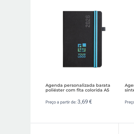
Agenda personalizada barata
Age
poliéster com fita colorida A5
sint
3,69 €
Preço a partir de:
Preço