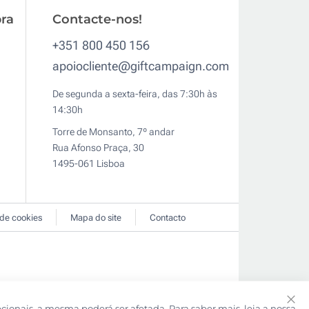
ra
Contacte-nos!
+351 800 450 156
apoiocliente@giftcampaign.com
De segunda a sexta-feira, das 7:30h às
14:30h
Torre de Monsanto, 7º andar
Rua Afonso Praça, 30
1495-061 Lisboa
 de cookies
Mapa do site
Contacto
pcionais, a mesma poderá ser afetada. Para saber mais, leia a nossa