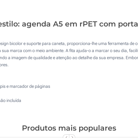
50
Transferência digital a cores (Na tampa)
100
estilo: agenda A5 em rPET com porta
Sem impressão
200
Atualizar
Outra :
n bicolor e suporte para caneta, proporciona-lhe uma ferramenta de or
sua marca com o meio ambiente. A fita ajuda-o a marcar o seu dia, facil
ando a imagem de qualidade e atenção ao detalhe da sua empresa. Embora
ores.
pis e marcador de páginas
não incluída
Produtos mais populares