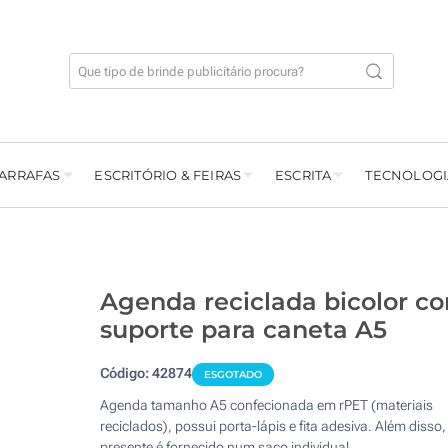
GARRAFAS
ESCRITÓRIO & FEIRAS
ESCRITA
TECNOLOGI
Agenda reciclada bicolor c
suporte para caneta A5
Código:
42874
ESGOTADO
Agenda tamanho A5 confecionada em rPET (materiais
reciclados), possui porta-lápis e fita adesiva. Além disso,
presente é fornecido num saco individual.