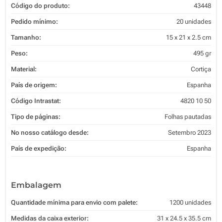
Código do produto:
43448
Pedido mínimo:
20 unidades
Tamanho:
15 x 21 x 2.5 cm
Peso:
495 gr
Material:
Cortiça
País de origem:
Espanha
Código Intrastat:
4820 10 50
Tipo de páginas:
Folhas pautadas
No nosso catálogo desde:
Setembro 2023
País de expedição:
Espanha
Embalagem
Quantidade mínima para envio com palete:
1200 unidades
Medidas da caixa exterior:
31 x 24.5 x 35.5 cm