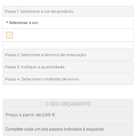
Passo 1. Selecione a cor do produto
*
Selecionar a cor:
Passo 2. Selecione a técnica de marcação
*
Selecione o tipo de marcação e as cores do logotipo:
Passo 3. Indique a quantidade
*
Quantidade mínima:
25
Passo 4. Selecione o método de envio
1 Cor (Num lado)
Quantidade
Standard
Preço/Unidade
2 Cores (Num lado)
25
O SEU ORÇAMENTO
3 Cores (Num lado)
Preço a partir de:
2,69 €
50
4 Cores (Num lado)
125
Complete cada um dos passos indicados à esquerda
Gravação a Laser (Num lado)