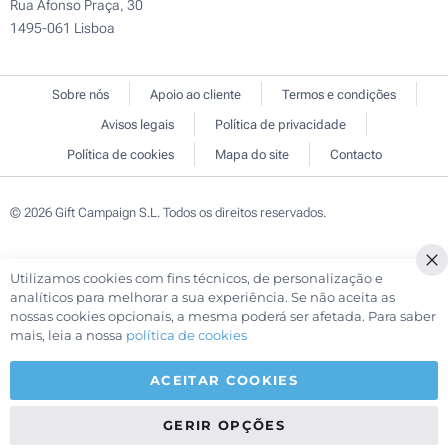
Rua Afonso Praça, 30
1495-061 Lisboa
Sobre nós
Apoio ao cliente
Termos e condições
Avisos legais
Política de privacidade
Política de cookies
Mapa do site
Contacto
© 2026 Gift Campaign S.L. Todos os direitos reservados.
Utilizamos cookies com fins técnicos, de personalização e
Cl
analíticos para melhorar a sua experiência. Se não aceita as
Co
nossas cookies opcionais, a mesma poderá ser afetada. Para saber
Ba
mais, leia a nossa
política de cookies
ACEITAR COOKIES
GERIR OPÇÕES