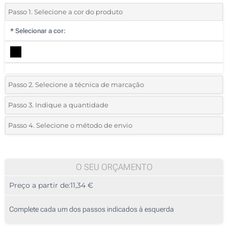
Passo 1. Selecione a cor do produto
*
Selecionar a cor:
Passo 2. Selecione a técnica de marcação
*
Selecione o tipo de marcação e as cores do logotipo:
Passo 3. Indique a quantidade
*
Quantidade mínima:
5
Passo 4. Selecione o método de envio
1 Cor (Num lado)
Quantidade
Standard
Preço/Unidade
Sem impressão
5
O SEU ORÇAMENTO
Preço a partir de:
11,34 €
10
25
Complete cada um dos passos indicados à esquerda
50