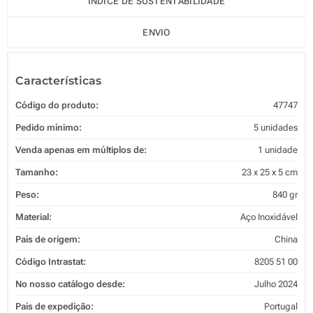
ÍNDICE DE SUSTENTABILIDADE
ENVIO
Características
Código do produto:
47747
Pedido mínimo:
5 unidades
Venda apenas em múltiplos de:
1 unidade
Tamanho:
23 x 25 x 5 cm
Peso:
840 gr
Material:
Aço Inoxidável
País de origem:
China
Código Intrastat:
8205 51 00
No nosso catálogo desde:
Julho 2024
País de expedição:
Portugal