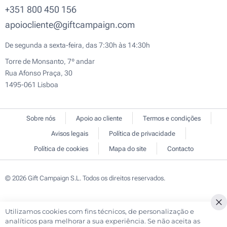
+351 800 450 156
apoiocliente@giftcampaign.com
De segunda a sexta-feira, das 7:30h às 14:30h
Torre de Monsanto, 7º andar
Rua Afonso Praça, 30
1495-061 Lisboa
Sobre nós
Apoio ao cliente
Termos e condições
Avisos legais
Política de privacidade
Política de cookies
Mapa do site
Contacto
© 2026 Gift Campaign S.L. Todos os direitos reservados.
Utilizamos cookies com fins técnicos, de personalização e
Cl
analíticos para melhorar a sua experiência. Se não aceita as
Co