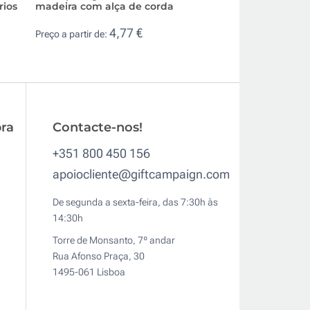
rios
madeira com alça de corda
garrafa com utens
vinho
4,77 €
Preço a partir de:
5,4
Preço a partir de:
ra
Contacte-nos!
+351 800 450 156
apoiocliente@giftcampaign.com
De segunda a sexta-feira, das 7:30h às
14:30h
Torre de Monsanto, 7º andar
Rua Afonso Praça, 30
1495-061 Lisboa