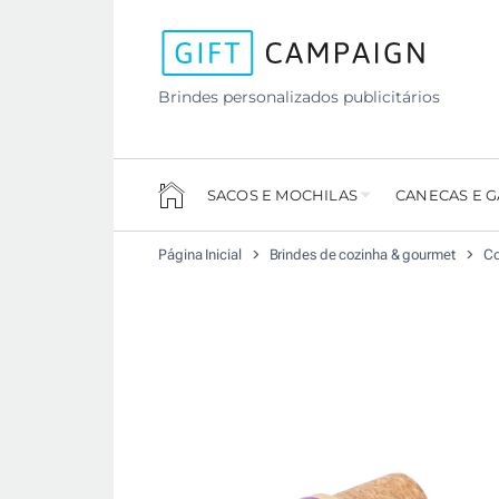
Brindes personalizados publicitários
SACOS E MOCHILAS
CANECAS E 
Página Inicial
Brindes de cozinha & gourmet
Co