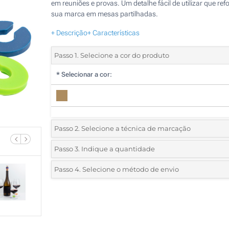
em reuniões e provas. Um detalhe fácil de utilizar que ref
sua marca em mesas partilhadas.
+ Descrição
+ Características
Passo 1. Selecione a cor do produto
*
Selecionar a cor:
Passo 2. Selecione a técnica de marcação
*
Selecione o tipo de marcação e as cores do logotipo:
Passo 3. Indique a quantidade
*
Quantidade mínima:
25
Passo 4. Selecione o método de envio
1 Cor (Parte superior)
Quantidade
Standard
Preço/Unidade
2 Cores (Parte superior)
25
3 Cores (Parte superior)