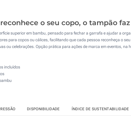
50
4 Cores (Parte superior)
125
Gravação a laser (Parte superior)
econhece o seu copo, o tampão faz 
250
rfície superior em bambu, pensado para fechar a garrafa e ajudar a organ
Impressão digital (Parte superior)
500
ores para copos ou cálices, facilitando que cada pessoa reconheça o seu 
vas ou celebrações. Opção prática para ações de marca em eventos, na h
Gota de resina (Parte superior)
Atualizar
Outra :
Sem impressão
os incluídos
pos
 bambu
PRESSÃO
DISPONIBILIDADE
ÍNDICE DE SUSTENTABILIDADE