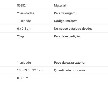
56382
Material:
25 unidades
País de origem:
1 unidade
Código Intrastat:
6 x 2.8 cm
No nosso catálogo desde:
25 gr
País de expedição:
1 unidade
Peso da caixa exterior:
18 x 53.5 x 32.5 cm
Quantidade por caixa:
0.031 m³