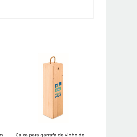
em
Caixa para garrafa de vinho de
Caixa de madeira