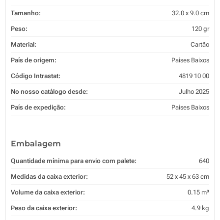
Tamanho:
32.0 x 9.0 cm
Peso:
120 gr
Material:
Cartão
País de origem:
Países Baixos
Código Intrastat:
4819 10 00
No nosso catálogo desde:
Julho 2025
País de expedição:
Países Baixos
Embalagem
Quantidade mínima para envio com palete:
640
Medidas da caixa exterior:
52 x 45 x 63 cm
Volume da caixa exterior:
0.15 m³
Peso da caixa exterior:
4.9 kg