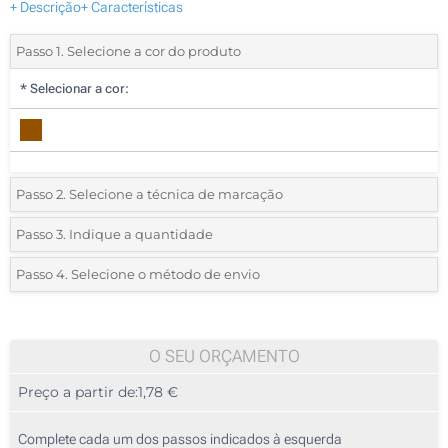
+ Descrição
+ Características
Passo 1. Selecione a cor do produto
*
Selecionar a cor:
Passo 2. Selecione a técnica de marcação
*
Selecione o tipo de marcação e as cores do logotipo:
Passo 3. Indique a quantidade
*
Quantidade mínima:
25
Passo 4. Selecione o método de envio
Impressão digital a cores (À volta)
Quantidade
Standard
Preço/Unidade
Sem impressão
25
O SEU ORÇAMENTO
Preço a partir de:
1,78 €
50
125
Complete cada um dos passos indicados à esquerda