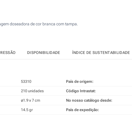
420
4 Cores (No corpo)
1050
Sem impressão
lagem doseadora de cor branca com tampa.
2100
4200
Atualizar
Outra :
PRESSÃO
DISPONIBILIDADE
ÍNDICE DE SUSTENTABILIDADE
53310
País de origem:
210 unidades
Código Intrastat:
ø1.9 x 7 cm
No nosso catálogo desde:
14.5 gr
País de expedição: