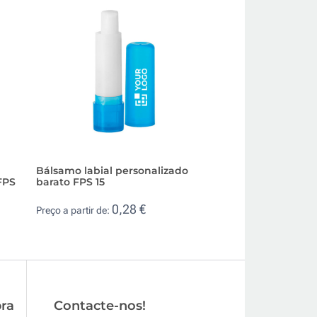
Bálsamo labial personalizado
Bálsamo labial de
FPS
barato FPS 15
para personalizar
0,28 €
0,3
Preço a partir de:
Preço a partir de:
ra
Contacte-nos!