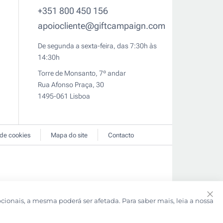
+351 800 450 156
apoiocliente@giftcampaign.com
De segunda a sexta-feira, das 7:30h às
14:30h
Torre de Monsanto, 7º andar
Rua Afonso Praça, 30
1495-061 Lisboa
 de cookies
Mapa do site
Contacto
pcionais, a mesma poderá ser afetada. Para saber mais, leia a nossa
Clo
Coo