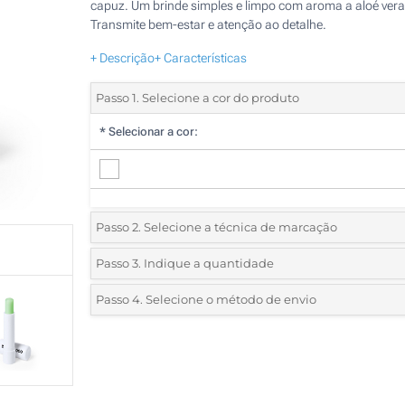
capuz. Um brinde simples e limpo com aroma a aloé vera
Transmite bem-estar e atenção ao detalhe.
+ Descrição
+ Características
Passo 1. Selecione a cor do produto
*
Selecionar a cor:
Passo 2. Selecione a técnica de marcação
*
Selecione o tipo de marcação e as cores do logotipo:
Passo 3. Indique a quantidade
*
Quantidade mínima:
210
Passo 4. Selecione o método de envio
1 Cor (No corpo)
Quantidade
Standard
Preço/Unidade
2 Cores (No corpo)
210
3 Cores (No corpo)