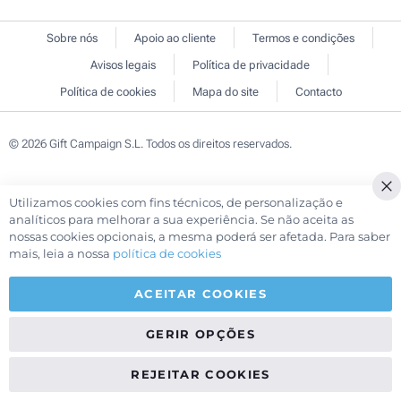
Sobre nós
Apoio ao cliente
Termos e condições
Avisos legais
Política de privacidade
Política de cookies
Mapa do site
Contacto
© 2026 Gift Campaign S.L. Todos os direitos reservados.
Utilizamos cookies com fins técnicos, de personalização e
Cl
analíticos para melhorar a sua experiência. Se não aceita as
Co
nossas cookies opcionais, a mesma poderá ser afetada. Para saber
Ba
mais, leia a nossa
política de cookies
ACEITAR COOKIES
GERIR OPÇÕES
REJEITAR COOKIES