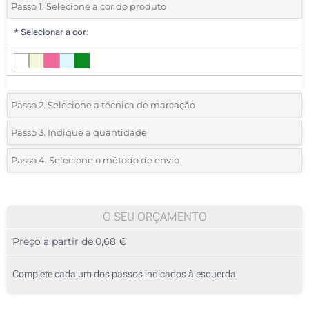
Passo 1. Selecione a cor do produto
*
Selecionar a cor:
Passo 2. Selecione a técnica de marcação
*
Selecione o tipo de marcação e as cores do logotipo:
Passo 3. Indique a quantidade
*
Quantidade mínima:
25
Passo 4. Selecione o método de envio
1 Cor (Parte superior)
Quantidade
Standard
Preço/Unidade
2 Cores (Parte superior)
25
O SEU ORÇAMENTO
3 Cores (Parte superior)
Preço a partir de:
0,68 €
50
4 Cores (Parte superior)
125
Complete cada um dos passos indicados à esquerda
Etiqueta digital a cores (Parte superior)
250