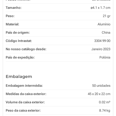
Tamanho:
ø4.1 x 1.7 cm
Peso:
21 gr
Material:
Alumínio
País de origem:
China
Código Intrastat:
3304 99 00
No nosso catálogo desde:
Janeiro 2023
País de expedição:
Polónia
Embalagem
Embalagem intermédia:
50 unidades
Medidas da caixa exterior:
45 x 20 x 22 cm
Volume da caixa exterior:
0.02 m³
Peso da caixa exterior:
8.74 kg